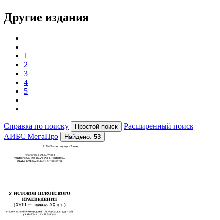
Другие издания
1
2
3
4
5
Справка по поиску
Расширенный поиск
АИБС МегаПро
Найдено:
53