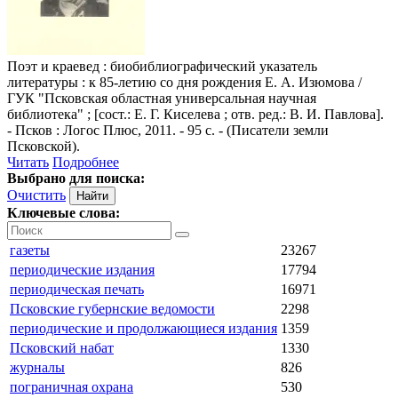
Поэт и краевед
: биобиблиографический указатель
литературы : к 85-летию со дня рождения Е. А. Изюмова /
ГУК "Псковская областная универсальная научная
библиотека" ; [сост.: Е. Г. Киселева ; отв. ред.: В. И. Павлова].
- Псков : Логос Плюс, 2011. - 95 с. - (Писатели земли
Псковской).
Читать
Подробнее
Выбрано для поиска:
Очистить
Ключевые слова:
газеты
23267
периодические издания
17794
периодическая печать
16971
Псковские губернские ведомости
2298
периодические и продолжающиеся издания
1359
Псковский набат
1330
журналы
826
пограничная охрана
530