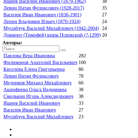
Яшнев Василий Иванович (1879-1962)
38
Левин Натан Феликсович (1928-2017)
35
Василев Иван Иванович (1836-1901)
27
Ленин Владимир Ильич (1870-1924)
24
Мусийчук Василий Михайлович (1942-2004)
24
Довмонт (Тимофей) князь Псковский (?-1299)
20
Авторы:
Павлова Вера Ивановна
282
Филимонов Анатолий Васильевич
100
Киселева Елена Григорьевна
86
Левин Натан Феликсович
78
Медников Михаил Михайлович
66
Акинфиева Ольга Вадимовна
38
Смолькин Игорь Александрович
38
Яшнев Василий Иванович
33
Василев Иван Иванович
27
Мусийчук Василий Михайлович
23