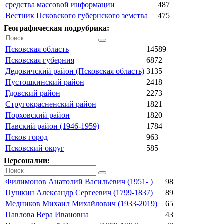
средства массовой информации
487
Вестник Псковского губернского земства
475
Географическая подрубрика:
Псковская область
14589
Псковская губерния
6872
Дедовичский район (Псковская область)
3135
Пустошкинский район
2418
Гдовский район
2273
Стругокрасненский район
1821
Порховский район
1820
Павский район (1946-1959)
1784
Псков город
963
Псковский округ
585
Персоналии:
Филимонов Анатолий Васильевич (1951- )
98
Пушкин Александр Сергеевич (1799-1837)
89
Медников Михаил Михайлович (1933-2019)
65
Павлова Вера Ивановна
43