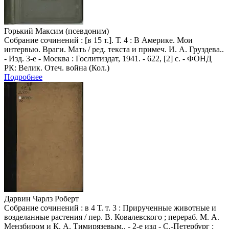
Горький Максим (псевдоним)
Собрание сочинений : [в 15 т.]. Т. 4 : В Америке. Мои
интервью. Враги. Мать / ред. текста и примеч. И. А. Груздева..
- Изд. 3-е - Москва : Гослитиздат, 1941. - 622, [2] с. - ФОНД
РК: Велик. Отеч. война (Кол.)
Подробнее
Дарвин Чарлз Роберт
Собрание сочинений : в 4 Т. т. 3 : Прирученные животные и
возделанные растения / пер. В. Ковалевского ; перераб. М. А.
Мензбиром и К. А. Тимирязевым.. - 2-е изд - С.-Петербург :