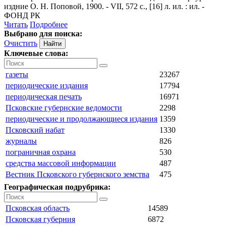
издние О. Н. Поповой, 1900. - VII, 572 с., [16] л. ил. : ил. -
ФОНД РК
Читать
Подробнее
Выбрано для поиска:
Очистить
Ключевые слова:
газеты
23267
периодические издания
17794
периодическая печать
16971
Псковские губернские ведомости
2298
периодические и продолжающиеся издания
1359
Псковский набат
1330
журналы
826
пограничная охрана
530
средства массовой информации
487
Вестник Псковского губернского земства
475
Географическая подрубрика:
Псковская область
14589
Псковская губерния
6872