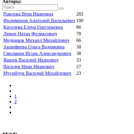
Авторы:
Павлова Вера Ивановна
282
Филимонов Анатолий Васильевич
100
Киселева Елена Григорьевна
86
Левин Натан Феликсович
78
Медников Михаил Михайлович
66
Акинфиева Ольга Вадимовна
38
Смолькин Игорь Александрович
38
Яшнев Василий Иванович
33
Василев Иван Иванович
27
Мусийчук Василий Михайлович
23
1
2