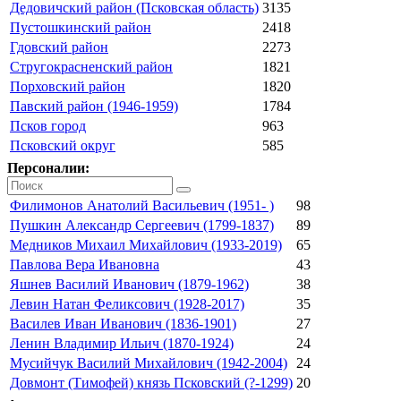
Дедовичский район (Псковская область)
3135
Пустошкинский район
2418
Гдовский район
2273
Стругокрасненский район
1821
Порховский район
1820
Павский район (1946-1959)
1784
Псков город
963
Псковский округ
585
Персоналии:
Филимонов Анатолий Васильевич (1951- )
98
Пушкин Александр Сергеевич (1799-1837)
89
Медников Михаил Михайлович (1933-2019)
65
Павлова Вера Ивановна
43
Яшнев Василий Иванович (1879-1962)
38
Левин Натан Феликсович (1928-2017)
35
Василев Иван Иванович (1836-1901)
27
Ленин Владимир Ильич (1870-1924)
24
Мусийчук Василий Михайлович (1942-2004)
24
Довмонт (Тимофей) князь Псковский (?-1299)
20