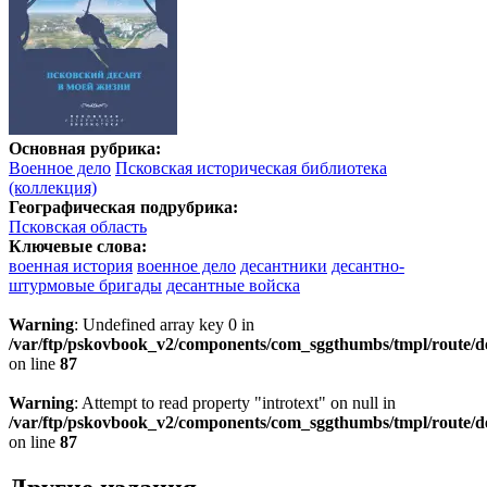
Основная рубрика:
Военное дело
Псковская историческая библиотека
(коллекция)
Географическая подрубрика:
Псковская область
Ключевые слова:
военная история
военное дело
десантники
десантно-
штурмовые бригады
десантные войска
Warning
: Undefined array key 0 in
/var/ftp/pskovbook_v2/components/com_sggthumbs/tmpl/route/d
on line
87
Warning
: Attempt to read property "introtext" on null in
/var/ftp/pskovbook_v2/components/com_sggthumbs/tmpl/route/d
on line
87