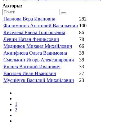
Авторы:
Павлова Вера Ивановна
282
Филимонов Анатолий Васильевич
100
Киселева Елена Григорьевна
86
Левин Натан Феликсович
78
Медников Михаил Михайлович
66
Акинфиева Ольга Вадимовна
38
Смолькин Игорь Александрович
38
Яшнев Василий Иванович
33
Василев Иван Иванович
27
Мусийчук Василий Михайлович
23
1
2