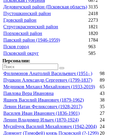
Псковская губерния
6872
Дедовичский район (Псковская область)
3135
Пустошкинский район
2418
Гдовский район
2273
Стругокрасненский район
1821
Порховский район
1820
Павский район (1946-1959)
1784
Псков город
963
Псковский округ
585
Персоналии:
Филимонов Анатолий Васильевич (1951- )
98
Пушкин Александр Сергеевич (1799-1837)
89
Медников Михаил Михайлович (1933-2019)
65
Павлова Вера Ивановна
43
Яшнев Василий Иванович (1879-1962)
38
Левин Натан Феликсович (1928-2017)
35
Василев Иван Иванович (1836-1901)
27
Ленин Владимир Ильич (1870-1924)
24
Мусийчук Василий Михайлович (1942-2004)
24
Довмонт (Тимофей) князь Псковский (?-1299)
20