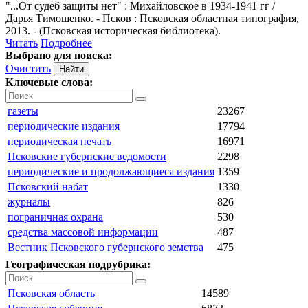
"...От судеб защиты нет" : Михайловское в 1934-1941 гг /
Дарья Тимошенко. - Псков : Псковская областная типография,
2013. - (Псковская историческая библиотека).
Читать
Подробнее
Выбрано для поиска:
Очистить
Ключевые слова:
газеты
23267
периодические издания
17794
периодическая печать
16971
Псковские губернские ведомости
2298
периодические и продолжающиеся издания
1359
Псковский набат
1330
журналы
826
пограничная охрана
530
средства массовой информации
487
Вестник Псковского губернского земства
475
Географическая подрубрика:
Псковская область
14589