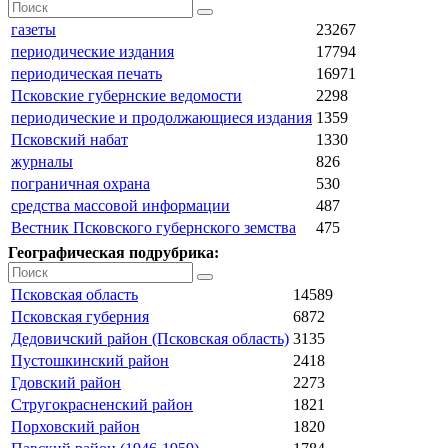
газеты
23267
периодические издания
17794
периодическая печать
16971
Псковские губернские ведомости
2298
периодические и продолжающиеся издания
1359
Псковский набат
1330
журналы
826
пограничная охрана
530
средства массовой информации
487
Вестник Псковского губернского земства
475
Географическая подрубрика:
Псковская область
14589
Псковская губерния
6872
Дедовичский район (Псковская область)
3135
Пустошкинский район
2418
Гдовский район
2273
Стругокрасненский район
1821
Порховский район
1820