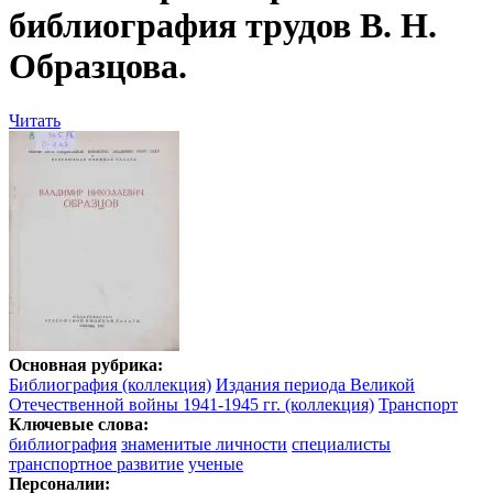
библиография трудов В. Н.
Образцова.
Читать
Основная рубрика:
Библиография (коллекция)
Издания периода Великой
Отечественной войны 1941-1945 гг. (коллекция)
Транспорт
Ключевые слова:
библиография
знаменитые личности
специалисты
транспортное развитие
ученые
Персоналии: