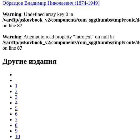
Образцов Владимир Николаевич (1874-1949)
Warning
: Undefined array key 0 in
/var/ftp/pskovbook_v2/components/com_sggthumbs/tmpl/route/d
on line
87
Warning
: Attempt to read property "introtext" on null in
/var/ftp/pskovbook_v2/components/com_sggthumbs/tmpl/route/d
on line
87
Другие издания
1
2
3
4
5
6
7
8
9
10