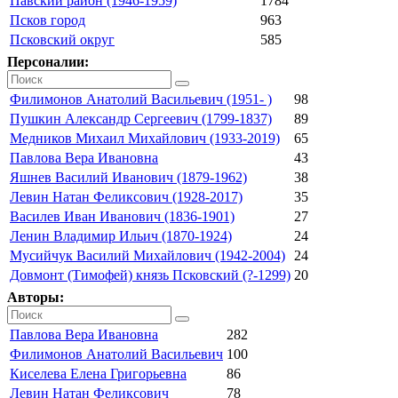
Павский район (1946-1959)
1784
Псков город
963
Псковский округ
585
Персоналии:
Филимонов Анатолий Васильевич (1951- )
98
Пушкин Александр Сергеевич (1799-1837)
89
Медников Михаил Михайлович (1933-2019)
65
Павлова Вера Ивановна
43
Яшнев Василий Иванович (1879-1962)
38
Левин Натан Феликсович (1928-2017)
35
Василев Иван Иванович (1836-1901)
27
Ленин Владимир Ильич (1870-1924)
24
Мусийчук Василий Михайлович (1942-2004)
24
Довмонт (Тимофей) князь Псковский (?-1299)
20
Авторы:
Павлова Вера Ивановна
282
Филимонов Анатолий Васильевич
100
Киселева Елена Григорьевна
86
Левин Натан Феликсович
78