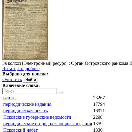
За колхоз
[Электронный ресурс] : Орган Островского райкома ВКП(
Читать
Подробнее
Выбрано для поиска:
Очистить
Ключевые слова:
газеты
23267
периодические издания
17794
периодическая печать
16971
Псковские губернские ведомости
2298
периодические и продолжающиеся издания
1359
Псковский набат
1330