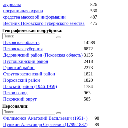
журналы
826
пограничная охрана
530
средства массовой информации
487
Вестник Псковского губернского земства
475
Географическая подрубрика:
Псковская область
14589
Псковская губерния
6872
Дедовичский район (Псковская область)
3135
Пустошкинский район
2418
Гдовский район
2273
Стругокрасненский район
1821
Порховский район
1820
Павский район (1946-1959)
1784
Псков город
963
Псковский округ
585
Персоналии:
Филимонов Анатолий Васильевич (1951- )
98
Пушкин Александр Сергеевич (1799-1837)
89