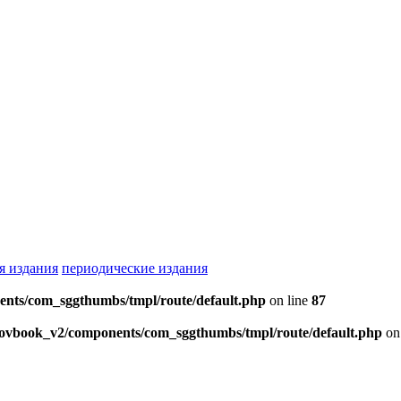
я издания
периодические издания
ents/com_sggthumbs/tmpl/route/default.php
on line
87
skovbook_v2/components/com_sggthumbs/tmpl/route/default.php
on