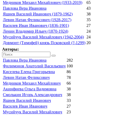
Медников Михаил Михайлович (1933-2019)
65
Павлова Вера Ивановна
43
Яшнев Василий Иванович (1879-1962)
38
Левин Натан Феликсович (1928-2017)
35
Василев Иван Иванович (1836-1901)
27
Ленин Владимир Ильич (1870-1924)
24
Мусийчук Василий Михайлович (1942-2004)
24
Довмонт (Тимофей) князь Псковский (?-1299)
20
Авторы:
Павлова Вера Ивановна
282
Филимонов Анатолий Васильевич
100
Киселева Елена Григорьевна
86
Левин Натан Феликсович
78
Медников Михаил Михайлович
66
Акинфиева Ольга Вадимовна
38
Смолькин Игорь Александрович
38
Яшнев Василий Иванович
33
Василев Иван Иванович
27
Мусийчук Василий Михайлович
23