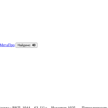
МегаПро
Найдено:
40
осква : ВКП, 1944. - 63, [1] с. - Издается: 1925- . - Периодично