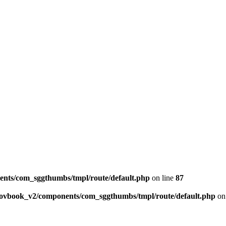
ents/com_sggthumbs/tmpl/route/default.php
on line
87
skovbook_v2/components/com_sggthumbs/tmpl/route/default.php
on