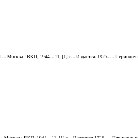
 - Москва : ВКП, 1944. - 11, [1] с. - Издается: 1925- . - Период
- Москва : ВКП, 1944. - 11, [1] с. - Издается: 1925- . - Периоди