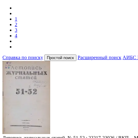
1
2
3
4
Справка по поиску
Расширенный поиск
АИБС 
Летопись журнальных статей
. № 51-52 : 22217-23026 / ВКП. - М