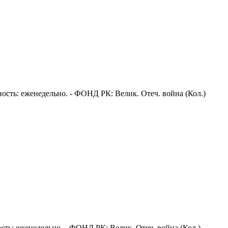
ичность: еженедельно. - ФОНД РК: Велик. Отеч. война (Кол.)
чность: еженедельно. - ФОНД РК: Велик. Отеч. война (Кол.)