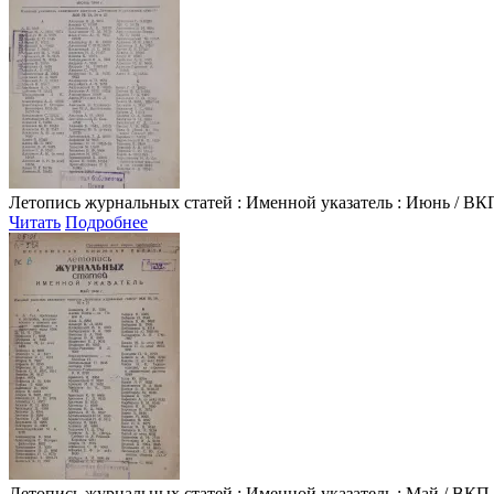
Летопись журнальных статей
: Именной указатель : Июнь / ВКП.
Читать
Подробнее
Летопись журнальных статей
: Именной указатель : Май / ВКП. 