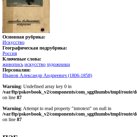
Основная рубрика:
Искусство
Географическая подрубрика:
Россия
Ключевые слова:
живопись
искусство
художники
Персоналии:
Иванов Александр Андреевич (1806-1858)
Warning
: Undefined array key 0 in
/var/ftp/pskovbook_v2/components/com_sggthumbs/tmpl/route/d
on line
87
Warning
: Attempt to read property "introtext" on null in
/var/ftp/pskovbook_v2/components/com_sggthumbs/tmpl/route/d
on line
87