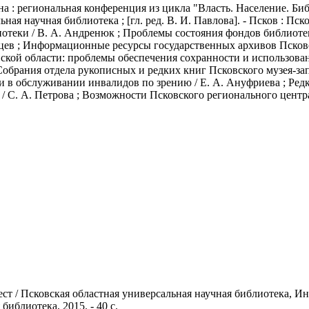
на
: региональная конференция из цикла "Власть. Население. Биб
ая научная библиотека ; [гл. ред. В. И. Павлова]. - Псков : Пск
отеки / В. А. Андренюк ; Проблемы состояния фондов библиотек
йцев ; Информационные ресурсы государственных архивов Псковск
ской области: проблемы обеспечения сохранности и использова
Собрания отдела рукописных и редких книг Псковского музея-зап
 в обслуживании инвалидов по зрению / Е. А. Ануфриева ; Редк
 / С. А. Петрова ; Возможности Псковского регионального цен
ст / Псковская областная универсальная научная библиотека, Инф
библиотека, 2015. - 40 с.