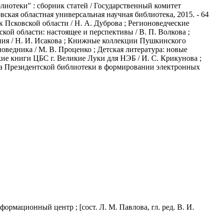
лиотеки" : сборник статей / Государственный комитет
овская областная универсальная научная библиотека, 2015. - 64
 Псковской области / Н. А. Дуброва ; Регионоведческие
ой области: настоящее и перспективы / В. П. Волкова ;
ния / Н. И. Исакова ; Книжные коллекции Пушкинского
оведника / М. В. Проценко ; Детская литература: новые
ие книги ЦБС г. Великие Луки для НЭБ / И. С. Крикунова ;
тра Президентской библиотеки в формировании электронных
ормационный центр ; [сост. Л. М. Павлова, гл. ред. В. И.