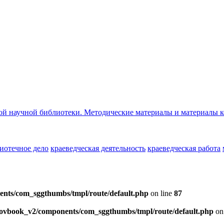
ой научной библиотеки. Методические материалы и материалы 
иотечное дело
краеведческая деятельность
краеведческая работа
ents/com_sggthumbs/tmpl/route/default.php
on line
87
skovbook_v2/components/com_sggthumbs/tmpl/route/default.php
on