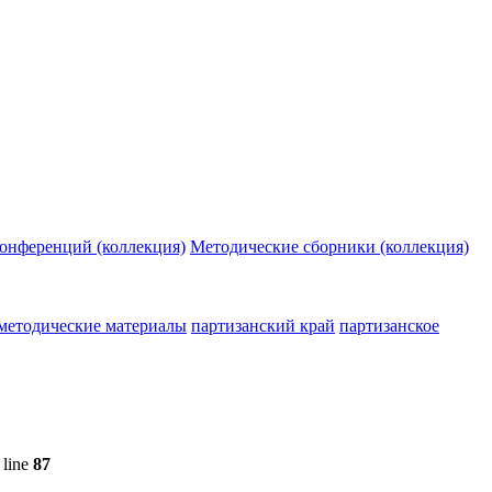
конференций (коллекция)
Методические сборники (коллекция)
методические материалы
партизанский край
партизанское
 line
87