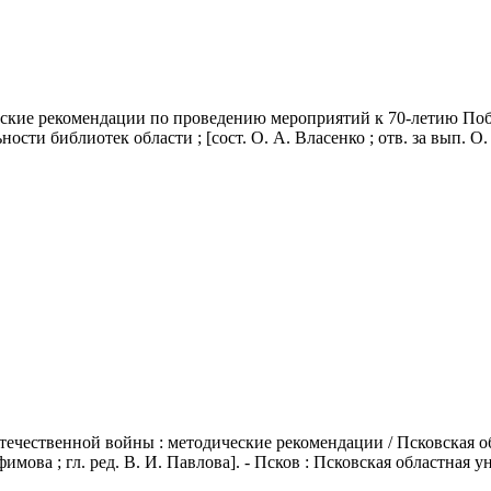
еские рекомендации по проведению мероприятий к 70-летию Поб
ти библиотек области ; [сост. О. А. Власенко ; отв. за вып. О. В
Отечественной войны
: методические рекомендации / Псковская о
имова ; гл. ред. В. И. Павлова]. - Псков : Псковская областная у