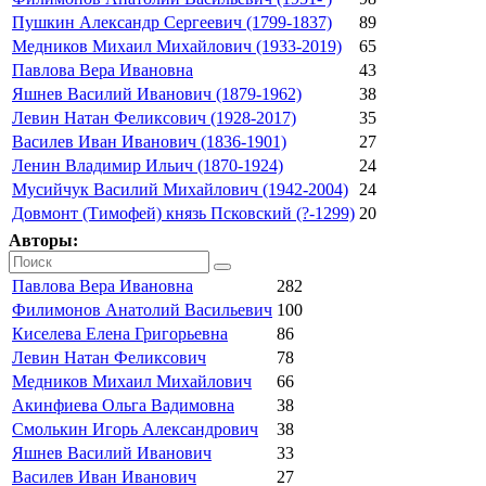
Пушкин Александр Сергеевич (1799-1837)
89
Медников Михаил Михайлович (1933-2019)
65
Павлова Вера Ивановна
43
Яшнев Василий Иванович (1879-1962)
38
Левин Натан Феликсович (1928-2017)
35
Василев Иван Иванович (1836-1901)
27
Ленин Владимир Ильич (1870-1924)
24
Мусийчук Василий Михайлович (1942-2004)
24
Довмонт (Тимофей) князь Псковский (?-1299)
20
Авторы:
Павлова Вера Ивановна
282
Филимонов Анатолий Васильевич
100
Киселева Елена Григорьевна
86
Левин Натан Феликсович
78
Медников Михаил Михайлович
66
Акинфиева Ольга Вадимовна
38
Смолькин Игорь Александрович
38
Яшнев Василий Иванович
33
Василев Иван Иванович
27