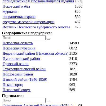
периодические и продолжающиеся издания
1359
Псковский набат
1330
журналы
826
пограничная охрана
530
средства массовой информации
487
Вестник Псковского губернского земства
475
Географическая подрубрика:
Псковская область
14589
Псковская губерния
6872
Дедовичский район (Псковская область)
3135
Пустошкинский район
2418
Гдовский район
2273
Стругокрасненский район
1821
Порховский район
1820
Павский район (1946-1959)
1784
Псков город
963
Псковский округ
585
Персоналии:
Филимонов Анатолий Васильевич (1951- )
98