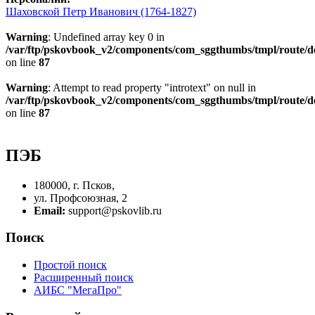
Шаховской Петр Иванович (1764-1827)
Warning
: Undefined array key 0 in
/var/ftp/pskovbook_v2/components/com_sggthumbs/tmpl/route/d
on line
87
Warning
: Attempt to read property "introtext" on null in
/var/ftp/pskovbook_v2/components/com_sggthumbs/tmpl/route/d
on line
87
ПЭБ
180000, г. Псков,
ул. Профсоюзная, 2
Email:
support@pskovlib.ru
Поиск
Простой поиск
Расширенный поиск
АИБС "МегаПро"