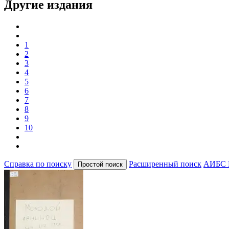
Другие издания
1
2
3
4
5
6
7
8
9
10
Справка по поиску
Расширенный поиск
АИБС 