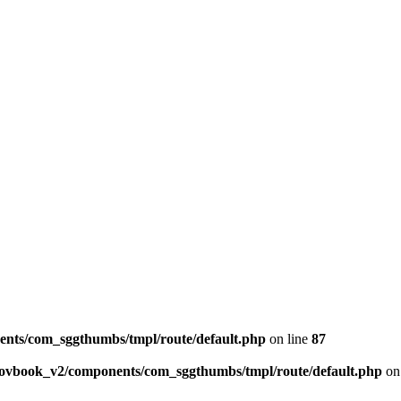
ents/com_sggthumbs/tmpl/route/default.php
on line
87
skovbook_v2/components/com_sggthumbs/tmpl/route/default.php
on