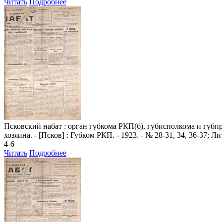
Читать
Подробнее
Псковский набат
: орган губкома РКП(б), губисполкома и губпроф
хозяина. - [Псков] : Губком РКП. - 1923. - № 28-31, 34, 36-37; 
4-6
Читать
Подробнее