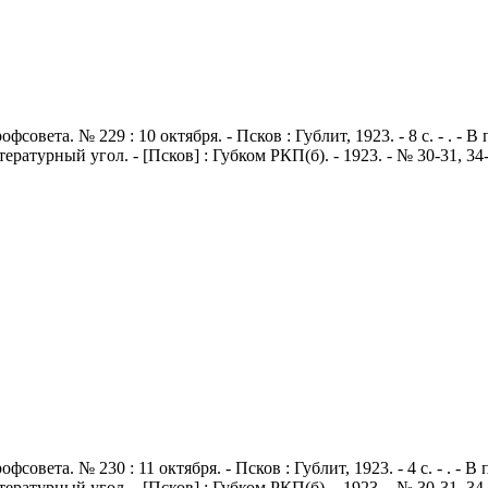
совета. № 229 : 10 октября. - Псков : Гублит, 1923. - 8 с. - . -
Литературный угол. - [Псков] : Губком РКП(б). - 1923. - № 30-31, 3
совета. № 230 : 11 октября. - Псков : Гублит, 1923. - 4 с. - . -
Литературный угол. - [Псков] : Губком РКП(б). - 1923. - № 30-31, 3