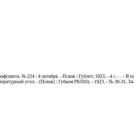
совета. № 224 : 4 октября. - Псков : Гублит, 1923. - 4 с. - . - 
Литературный угол. - [Псков] : Губком РКП(б). - 1923. - № 30-31, 3