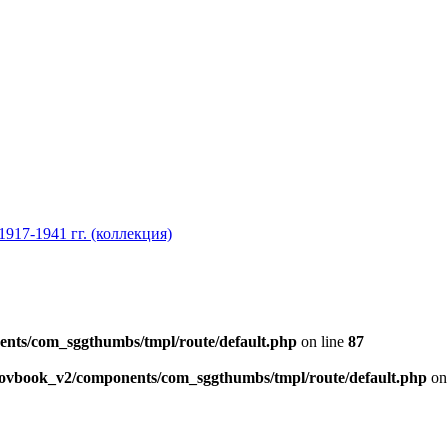
917-1941 гг. (коллекция)
ents/com_sggthumbs/tmpl/route/default.php
on line
87
skovbook_v2/components/com_sggthumbs/tmpl/route/default.php
on