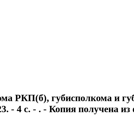
ома РКП(б), губисполкома и губ
3. - 4 с. - . - Копия получена 