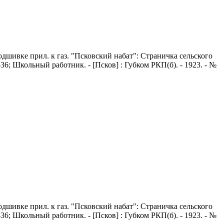
В подшивке прил. к газ. "Псковский набат": Страничка сельского
4-36; Школьный работник. - [Псков] : Губком РКП(б). - 1923. - №
В подшивке прил. к газ. "Псковский набат": Страничка сельского
4-36; Школьный работник. - [Псков] : Губком РКП(б). - 1923. - №