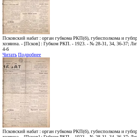
Псковский набат
: орган губкома РКП(б), губисполкома и губпроф
хозяина. - [Псков] : Губком РКП. - 1923. - № 28-31, 34, 36-37; 
4-6
Читать
Подробнее
Псковский набат
: орган губкома РКП(б), губисполкома и губпроф
хозяина. - [Псков] : Губком РКП. - 1923. - № 28-31, 34, 36-37; 