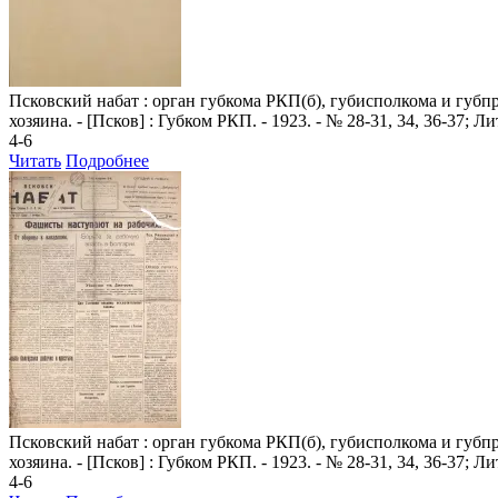
Псковский набат
: орган губкома РКП(б), губисполкома и губпроф
хозяина. - [Псков] : Губком РКП. - 1923. - № 28-31, 34, 36-37; 
4-6
Читать
Подробнее
Псковский набат
: орган губкома РКП(б), губисполкома и губпроф
хозяина. - [Псков] : Губком РКП. - 1923. - № 28-31, 34, 36-37; 
4-6