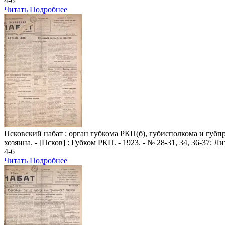
4-6
Читать
Подробнее
Псковский набат
: орган губкома РКП(б), губисполкома и губпроф
хозяина. - [Псков] : Губком РКП. - 1923. - № 28-31, 34, 36-37; 
4-6
Читать
Подробнее