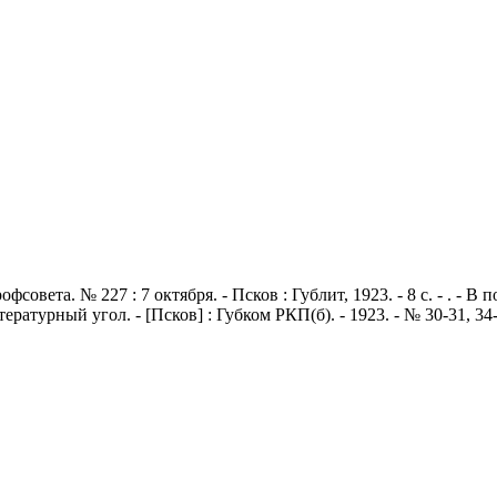
совета. № 227 : 7 октября. - Псков : Гублит, 1923. - 8 с. - . - 
Литературный угол. - [Псков] : Губком РКП(б). - 1923. - № 30-31, 3