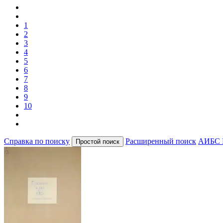
1
2
3
4
5
6
7
8
9
10
Справка по поиску
Расширенный поиск
АИБС 