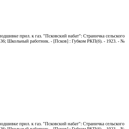
 В подшивке прил. к газ. "Псковский набат": Страничка сельского
4-36; Школьный работник. - [Псков] : Губком РКП(б). - 1923. - №
 В подшивке прил. к газ. "Псковский набат": Страничка сельского
4-36; Школьный работник. - [Псков] : Губком РКП(б). - 1923. - №