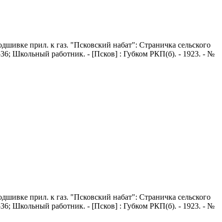
В подшивке прил. к газ. "Псковский набат": Страничка сельского
4-36; Школьный работник. - [Псков] : Губком РКП(б). - 1923. - №
В подшивке прил. к газ. "Псковский набат": Страничка сельского
4-36; Школьный работник. - [Псков] : Губком РКП(б). - 1923. - №