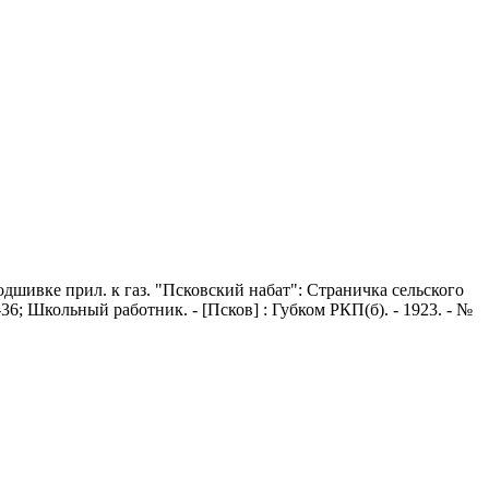
В подшивке прил. к газ. "Псковский набат": Страничка сельского
4-36; Школьный работник. - [Псков] : Губком РКП(б). - 1923. - №