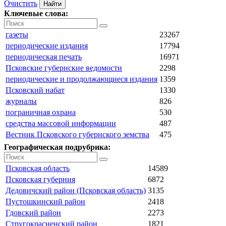
Очистить
Ключевые слова:
газеты
23267
периодические издания
17794
периодическая печать
16971
Псковские губернские ведомости
2298
периодические и продолжающиеся издания
1359
Псковский набат
1330
журналы
826
пограничная охрана
530
средства массовой информации
487
Вестник Псковского губернского земства
475
Географическая подрубрика:
Псковская область
14589
Псковская губерния
6872
Дедовичский район (Псковская область)
3135
Пустошкинский район
2418
Гдовский район
2273
Стругокрасненский район
1821