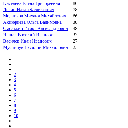
Киселева Елена Григорьевна
86
Левин Натан Феликсович
78
Медников Михаил Михайлович
66
Акинфиева Ольга Вадимовна
38
Смолькин Игорь Александрович
38
Яшнев Василий Иванович
33
Василев Иван Иванович
27
Мусийчук Василий Михайлович
23
1
2
3
4
5
6
7
8
9
10