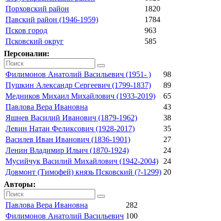
Порховский район
1820
Павский район (1946-1959)
1784
Псков город
963
Псковский округ
585
Персоналии:
Филимонов Анатолий Васильевич (1951- )
98
Пушкин Александр Сергеевич (1799-1837)
89
Медников Михаил Михайлович (1933-2019)
65
Павлова Вера Ивановна
43
Яшнев Василий Иванович (1879-1962)
38
Левин Натан Феликсович (1928-2017)
35
Василев Иван Иванович (1836-1901)
27
Ленин Владимир Ильич (1870-1924)
24
Мусийчук Василий Михайлович (1942-2004)
24
Довмонт (Тимофей) князь Псковский (?-1299)
20
Авторы:
Павлова Вера Ивановна
282
Филимонов Анатолий Васильевич
100