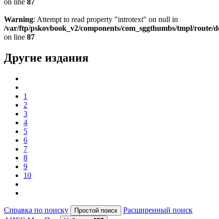
on line
87
Warning
: Attempt to read property "introtext" on null in
/var/ftp/pskovbook_v2/components/com_sggthumbs/tmpl/route/d
on line
87
Другие издания
1
2
3
4
5
6
7
8
9
10
Справка по поиску
Расширенный поиск