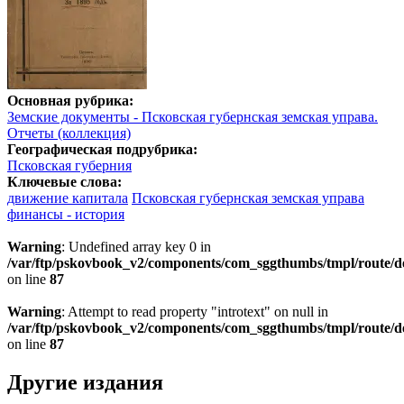
Основная рубрика:
Земские документы - Псковская губернская земская управа.
Отчеты (коллекция)
Географическая подрубрика:
Псковская губерния
Ключевые слова:
движение капитала
Псковская губернская земская управа
финансы - история
Warning
: Undefined array key 0 in
/var/ftp/pskovbook_v2/components/com_sggthumbs/tmpl/route/d
on line
87
Warning
: Attempt to read property "introtext" on null in
/var/ftp/pskovbook_v2/components/com_sggthumbs/tmpl/route/d
on line
87
Другие издания