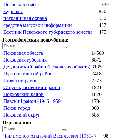
Псковский набат
1330
журналы
826
пограничная охрана
530
средства массовой информации
487
Вестник Псковского губернского земства
475
Географическая подрубрика:
Псковская область
14589
Псковская губерния
6872
Дедовичский район (Псковская область)
3135
Пустошкинский район
2418
Гдовский район
2273
Стругокрасненский район
1821
Порховский район
1820
Павский район (1946-1959)
1784
Псков город
963
Псковский округ
585
Персоналии:
Филимонов Анатолий Васильевич (1951- )
98