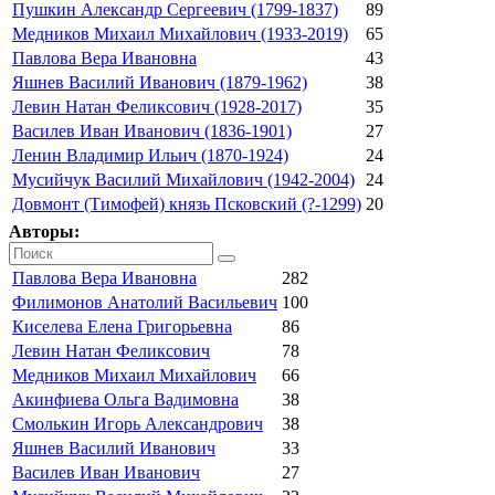
Пушкин Александр Сергеевич (1799-1837)
89
Медников Михаил Михайлович (1933-2019)
65
Павлова Вера Ивановна
43
Яшнев Василий Иванович (1879-1962)
38
Левин Натан Феликсович (1928-2017)
35
Василев Иван Иванович (1836-1901)
27
Ленин Владимир Ильич (1870-1924)
24
Мусийчук Василий Михайлович (1942-2004)
24
Довмонт (Тимофей) князь Псковский (?-1299)
20
Авторы:
Павлова Вера Ивановна
282
Филимонов Анатолий Васильевич
100
Киселева Елена Григорьевна
86
Левин Натан Феликсович
78
Медников Михаил Михайлович
66
Акинфиева Ольга Вадимовна
38
Смолькин Игорь Александрович
38
Яшнев Василий Иванович
33
Василев Иван Иванович
27