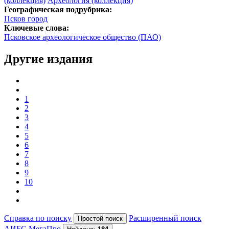
(коллекция)
Археология (коллекция)
Географическая подрубрика:
Псков город
Ключевые слова:
Псковское археологическое общество (ПАО)
Другие издания
1
2
3
4
5
6
7
8
9
10
Справка по поиску
Расширенный поиск
АИБС МегаПро