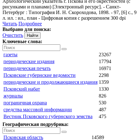
Археологический указатель г. Пскова и его окрестностей (с
рисунками и планами) [Электронный ресурс]. - Санкт-
Петербург : Типография И. Н. Скороходова, 1898. - 97, [6] с., 9
л. ил. : ил., план - Цифровая копия с разрешением 300 dpi
Читать
Подробнее
Выбрано для поиска:
Очистить
Ключевые слова:
газеты
23267
периодические издания
17794
периодическая печать
16971
Псковские губернские ведомости
2298
периодические и продолжающиеся издания
1359
Псковский набат
1330
журналы
826
пограничная охрана
530
средства массовой информации
487
Вестник Псковского губернского земства
475
Географическая подрубрика:
Псковская область
14589