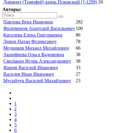
Довмонт (Тимофей) князь Псковский (?-1299)
20
Авторы:
Павлова Вера Ивановна
282
Филимонов Анатолий Васильевич
100
Киселева Елена Григорьевна
86
Левин Натан Феликсович
78
Медников Михаил Михайлович
66
Акинфиева Ольга Вадимовна
38
Смолькин Игорь Александрович
38
Яшнев Василий Иванович
33
Василев Иван Иванович
27
Мусийчук Василий Михайлович
23
1
2
3
4
5
6