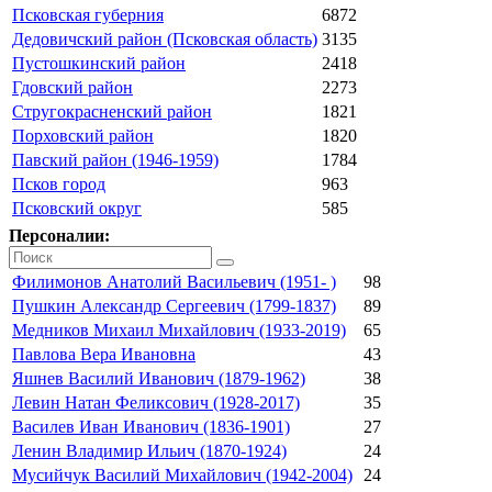
Псковская губерния
6872
Дедовичский район (Псковская область)
3135
Пустошкинский район
2418
Гдовский район
2273
Стругокрасненский район
1821
Порховский район
1820
Павский район (1946-1959)
1784
Псков город
963
Псковский округ
585
Персоналии:
Филимонов Анатолий Васильевич (1951- )
98
Пушкин Александр Сергеевич (1799-1837)
89
Медников Михаил Михайлович (1933-2019)
65
Павлова Вера Ивановна
43
Яшнев Василий Иванович (1879-1962)
38
Левин Натан Феликсович (1928-2017)
35
Василев Иван Иванович (1836-1901)
27
Ленин Владимир Ильич (1870-1924)
24
Мусийчук Василий Михайлович (1942-2004)
24