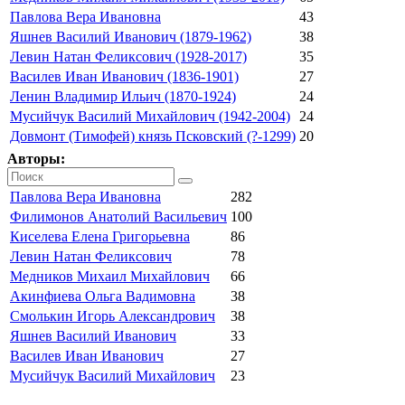
Павлова Вера Ивановна
43
Яшнев Василий Иванович (1879-1962)
38
Левин Натан Феликсович (1928-2017)
35
Василев Иван Иванович (1836-1901)
27
Ленин Владимир Ильич (1870-1924)
24
Мусийчук Василий Михайлович (1942-2004)
24
Довмонт (Тимофей) князь Псковский (?-1299)
20
Авторы:
Павлова Вера Ивановна
282
Филимонов Анатолий Васильевич
100
Киселева Елена Григорьевна
86
Левин Натан Феликсович
78
Медников Михаил Михайлович
66
Акинфиева Ольга Вадимовна
38
Смолькин Игорь Александрович
38
Яшнев Василий Иванович
33
Василев Иван Иванович
27
Мусийчук Василий Михайлович
23