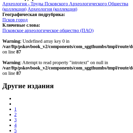
Археология - Труды Псковского Археологического Общества
(коллекция)
Археология (коллекция)
Географическая подрубрика:
Псков город
Ключевые слова:
Псковское археологическое общество (ПАО)
Warning
: Undefined array key 0 in
/var/ftp/pskovbook_v2/components/com_sggthumbs/tmpl/route/d
on line
87
Warning
: Attempt to read property "introtext" on null in
/var/ftp/pskovbook_v2/components/com_sggthumbs/tmpl/route/d
on line
87
Другие издания
1
2
3
4
5