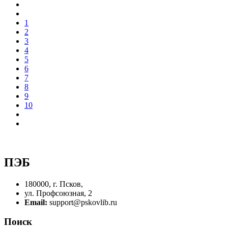
1
2
3
4
5
6
7
8
9
10
ПЭБ
180000, г. Псков,
ул. Профсоюзная, 2
Email:
support@pskovlib.ru
Поиск