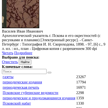
Василев Иван Иванович
Археологический указатель г. Пскова и его окрестностей (с
рисунками и планами) [Электронный ресурс]. - Санкт-
Петербург : Типография И. Н. Скороходова, 1898. - 97, [6] с., 9
л. ил. : ил., план - Цифровая копия с разрешением 300 dpi
Читать
Подробнее
Выбрано для поиска:
Очистить
Ключевые слова:
газеты
23267
периодические издания
17794
периодическая печать
16971
Псковские губернские ведомости
2298
периодические и продолжающиеся издания
1359
Псковский набат
1330