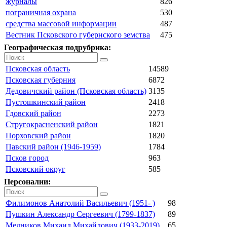
журналы
826
пограничная охрана
530
средства массовой информации
487
Вестник Псковского губернского земства
475
Географическая подрубрика:
Псковская область
14589
Псковская губерния
6872
Дедовичский район (Псковская область)
3135
Пустошкинский район
2418
Гдовский район
2273
Стругокрасненский район
1821
Порховский район
1820
Павский район (1946-1959)
1784
Псков город
963
Псковский округ
585
Персоналии:
Филимонов Анатолий Васильевич (1951- )
98
Пушкин Александр Сергеевич (1799-1837)
89
Медников Михаил Михайлович (1933-2019)
65