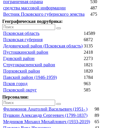
пограничная охрана
530
средства массовой информации
487
Вестник Псковского губернского земства
475
Географическая подрубрика:
Псковская область
14589
Псковская губерния
6872
Дедовичский район (Псковская область)
3135
Пустошкинский район
2418
Гдовский район
2273
Стругокрасненский район
1821
Порховский район
1820
Павский район (1946-1959)
1784
Псков город
963
Псковский округ
585
Персоналии:
Филимонов Анатолий Васильевич (1951- )
98
Пушкин Александр Сергеевич (1799-1837)
89
Медников Михаил Михайлович (1933-2019)
65
Павлова Вера Ивановна
43