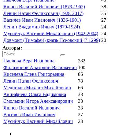
Яшнев Василий Иванович (1879-1962)
38
Левин Натан Феликсович (1928-2017)
35
Василев Иван Иванович (1836-1901)
27
Ленин Владимир Ильич (1870-1924)
24
Мусийчук Василий Михайлович (1942-2004)
24
Довмонт (Тимофей) князь Псковский (?-1299)
20
Авторы:
Павлова Вера Ивановна
282
Филимонов Анатолий Васильевич
100
Киселева Елена Григорьевна
86
Левин Натан Феликсович
78
Медников Михаил Михайлович
66
Акинфиева Ольга Вадимовна
38
Смолькин Игорь Александрович
38
Яшнев Василий Иванович
33
Василев Иван Иванович
27
Мусийчук Василий Михайлович
23