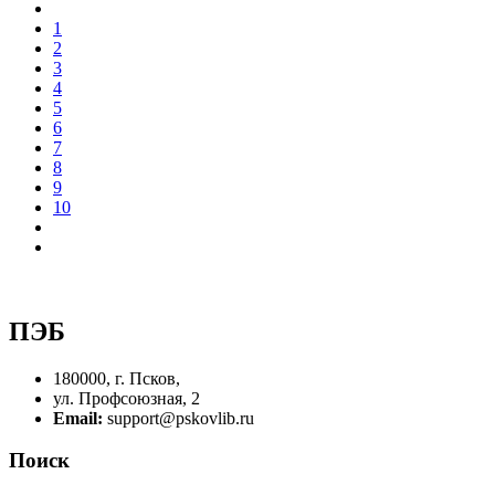
1
2
3
4
5
6
7
8
9
10
ПЭБ
180000, г. Псков,
ул. Профсоюзная, 2
Email:
support@pskovlib.ru
Поиск