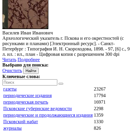
Василев Иван Иванович
Археологический указатель г. Пскова и его окрестностей (с
рисунками и планами) [Электронный ресурс]. - Санкт-
Петербург : Типография И. Н. Скороходова, 1898. - 97, [6] с., 9
л. ил. : ил., план - Цифровая копия с разрешением 300 dpi
Читать
Подробнее
Выбрано для поиска:
Очистить
Ключевые слова:
газеты
23267
периодические издания
17794
периодическая печать
16971
Псковские губернские ведомости
2298
периодические и продолжающиеся издания
1359
Псковский набат
1330
журналы
826