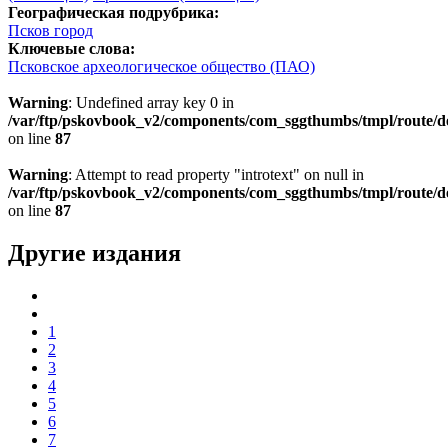
Географическая подрубрика:
Псков город
Ключевые слова:
Псковское археологическое общество (ПАО)
Warning
: Undefined array key 0 in
/var/ftp/pskovbook_v2/components/com_sggthumbs/tmpl/route/d
on line
87
Warning
: Attempt to read property "introtext" on null in
/var/ftp/pskovbook_v2/components/com_sggthumbs/tmpl/route/d
on line
87
Другие издания
1
2
3
4
5
6
7