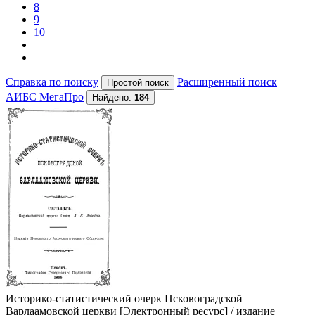
8
9
10
Справка по поиску
Расширенный поиск
АИБС МегаПро
Найдено:
184
Историко-статистический очерк Псковоградской
Варлаамовской церкви
[Электронный ресурс] / издание