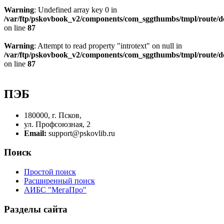
Warning
: Undefined array key 0 in
/var/ftp/pskovbook_v2/components/com_sggthumbs/tmpl/route/d
on line
87
Warning
: Attempt to read property "introtext" on null in
/var/ftp/pskovbook_v2/components/com_sggthumbs/tmpl/route/d
on line
87
ПЭБ
180000, г. Псков,
ул. Профсоюзная, 2
Email:
support@pskovlib.ru
Поиск
Простой поиск
Расширенный поиск
АИБС "МегаПро"
Разделы сайта