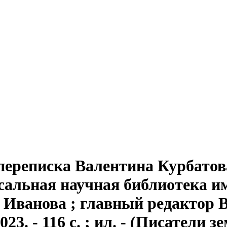
переписка Валентина Курбатов
альная научная библиотека им
 Иванова ; главный редактор В.
3. - 116 с. ; ил. - (Писатели 