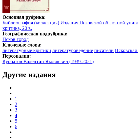
Основная рубрика:
Библиография (коллекция)
Издания Псковской областной униве
критика, 20 в.
Географическая подрубрика:
Псков город
Ключевые слова:
литературные критики
литературоведение
писатели
Псковская 
Персоналии:
Курбатов Валентин Яковлевич (1939-2021)
Другие издания
1
2
3
4
5
6