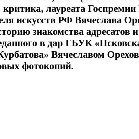
, критика, лауреата Госпремии
теля искусств РФ Вячеслава О
 историю знакомства адресатов 
еданного в дар ГБУК «Псковск
 Курбатова» Вячеславом Орехо
овых фотокопий.