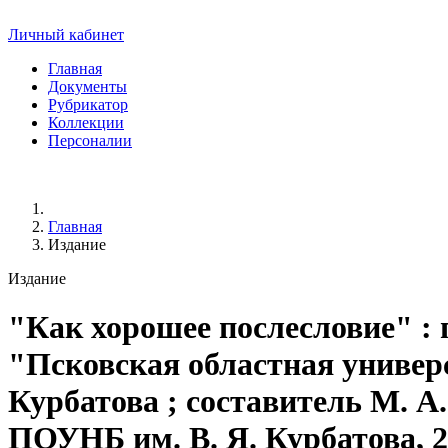
Личный кабинет
Главная
Документы
Рубрикатор
Коллекции
Персоналии
Главная
Издание
Издание
"Как хорошее послесловие"
: 
"Псковская областная универс
Курбатова ; составитель М. А.
ПОУНБ им. В. Я. Курбатова, 202