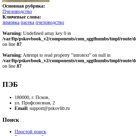
Основная рубрика:
Пчеловодство
Ключевые слова:
зимовка
пасека
пчеловодство
Warning
: Undefined array key 0 in
/var/ftp/pskovbook_v2/components/com_sggthumbs/tmpl/route/d
on line
87
Warning
: Attempt to read property "introtext" on null in
/var/ftp/pskovbook_v2/components/com_sggthumbs/tmpl/route/d
on line
87
ПЭБ
180000, г. Псков,
ул. Профсоюзная, 2
Email:
support@pskovlib.ru
Поиск
Простой поиск