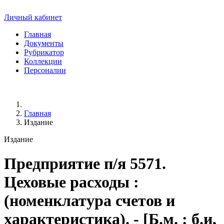
Личный кабинет
Главная
Документы
Рубрикатор
Коллекции
Персоналии
Главная
Издание
Издание
Предприятие п/я 5571.
Цеховые расходы
:
(номенклатура счетов и
характеристика). - [Б.м. : б.и,