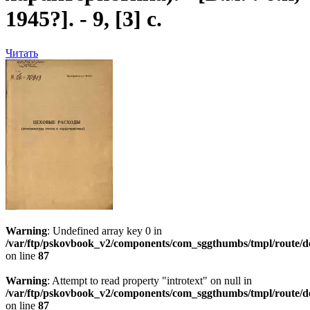
1945?]. - 9, [3] с.
Читать
Warning
: Undefined array key 0 in
/var/ftp/pskovbook_v2/components/com_sggthumbs/tmpl/route/d
on line
87
Warning
: Attempt to read property "introtext" on null in
/var/ftp/pskovbook_v2/components/com_sggthumbs/tmpl/route/d
on line
87