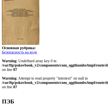
Основная рубрика:
Безопасность на воде
Warning
: Undefined array key 0 in
/var/ftp/pskovbook_v2/components/com_sggthumbs/tmpl/route/d
on line
87
Warning
: Attempt to read property "introtext" on null in
/var/ftp/pskovbook_v2/components/com_sggthumbs/tmpl/route/d
on line
87
ПЭБ