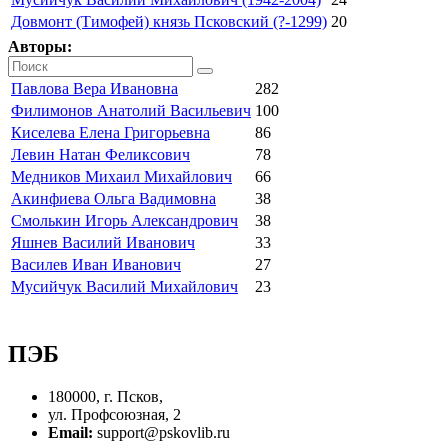
Довмонт (Тимофей) князь Псковский (?-1299)
20
Авторы:
Павлова Вера Ивановна
282
Филимонов Анатолий Васильевич
100
Киселева Елена Григорьевна
86
Левин Натан Феликсович
78
Медников Михаил Михайлович
66
Акинфиева Ольга Вадимовна
38
Смолькин Игорь Александрович
38
Яшнев Василий Иванович
33
Василев Иван Иванович
27
Мусийчук Василий Михайлович
23
ПЭБ
180000, г. Псков,
ул. Профсоюзная, 2
Email:
support@pskovlib.ru