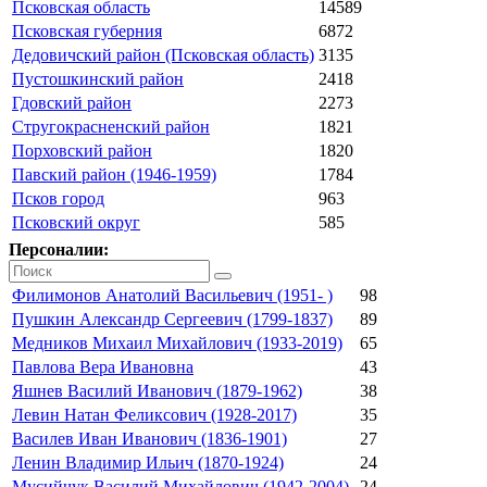
Псковская область
14589
Псковская губерния
6872
Дедовичский район (Псковская область)
3135
Пустошкинский район
2418
Гдовский район
2273
Стругокрасненский район
1821
Порховский район
1820
Павский район (1946-1959)
1784
Псков город
963
Псковский округ
585
Персоналии:
Филимонов Анатолий Васильевич (1951- )
98
Пушкин Александр Сергеевич (1799-1837)
89
Медников Михаил Михайлович (1933-2019)
65
Павлова Вера Ивановна
43
Яшнев Василий Иванович (1879-1962)
38
Левин Натан Феликсович (1928-2017)
35
Василев Иван Иванович (1836-1901)
27
Ленин Владимир Ильич (1870-1924)
24
Мусийчук Василий Михайлович (1942-2004)
24