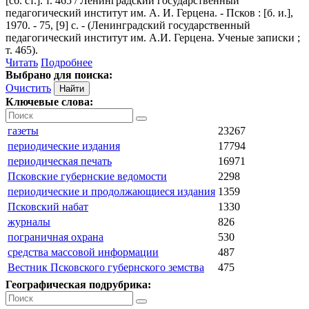
[сб. ст.]. т. 465 / Ленинградский государственный
педагогический институт им. А. И. Герцена. - Псков : [б. и.],
1970. - 75, [9] с. - (Ленинградский государственный
педагогический институт им. А.И. Герцена. Ученые записки ;
т. 465).
Читать
Подробнее
Выбрано для поиска:
Очистить
Ключевые слова:
газеты
23267
периодические издания
17794
периодическая печать
16971
Псковские губернские ведомости
2298
периодические и продолжающиеся издания
1359
Псковский набат
1330
журналы
826
пограничная охрана
530
средства массовой информации
487
Вестник Псковского губернского земства
475
Географическая подрубрика: