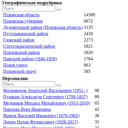
Географическая подрубрика:
Псковская область
14589
Псковская губерния
6872
Дедовичский район (Псковская область)
3135
Пустошкинский район
2418
Гдовский район
2273
Стругокрасненский район
1821
Порховский район
1820
Павский район (1946-1959)
1784
Псков город
963
Псковский округ
585
Персоналии:
Филимонов Анатолий Васильевич (1951- )
98
Пушкин Александр Сергеевич (1799-1837)
89
Медников Михаил Михайлович (1933-2019)
65
Павлова Вера Ивановна
43
Яшнев Василий Иванович (1879-1962)
38
Левин Натан Феликсович (1928-2017)
35