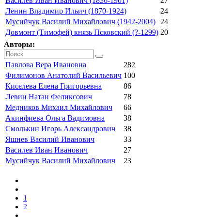
Василев Иван Иванович (1836-1901)
27
Ленин Владимир Ильич (1870-1924)
24
Мусийчук Василий Михайлович (1942-2004)
24
Довмонт (Тимофей) князь Псковский (?-1299)
20
Авторы:
Павлова Вера Ивановна
282
Филимонов Анатолий Васильевич
100
Киселева Елена Григорьевна
86
Левин Натан Феликсович
78
Медников Михаил Михайлович
66
Акинфиева Ольга Вадимовна
38
Смолькин Игорь Александрович
38
Яшнев Василий Иванович
33
Василев Иван Иванович
27
Мусийчук Василий Михайлович
23
1
2