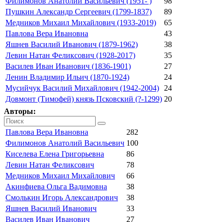
Филимонов Анатолий Васильевич (1951- )
98
Пушкин Александр Сергеевич (1799-1837)
89
Медников Михаил Михайлович (1933-2019)
65
Павлова Вера Ивановна
43
Яшнев Василий Иванович (1879-1962)
38
Левин Натан Феликсович (1928-2017)
35
Василев Иван Иванович (1836-1901)
27
Ленин Владимир Ильич (1870-1924)
24
Мусийчук Василий Михайлович (1942-2004)
24
Довмонт (Тимофей) князь Псковский (?-1299)
20
Авторы:
Павлова Вера Ивановна
282
Филимонов Анатолий Васильевич
100
Киселева Елена Григорьевна
86
Левин Натан Феликсович
78
Медников Михаил Михайлович
66
Акинфиева Ольга Вадимовна
38
Смолькин Игорь Александрович
38
Яшнев Василий Иванович
33
Василев Иван Иванович
27