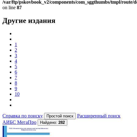
/var/ftp/pskovbook_v2/components/com_sggthumbs/tmpl/route/d
on line
87
Другие издания
1
2
3
4
5
6
7
8
9
10
Справка по поиску
Расширенный поиск
АИБС МегаПро
Найдено:
282