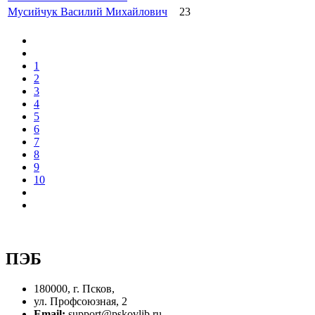
Мусийчук Василий Михайлович
23
1
2
3
4
5
6
7
8
9
10
ПЭБ
180000, г. Псков,
ул. Профсоюзная, 2
Email:
support@pskovlib.ru