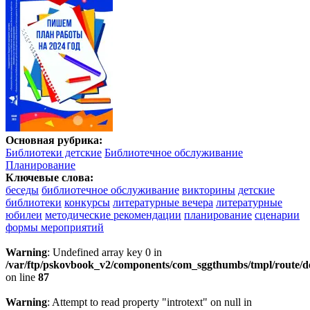
Основная рубрика:
Библиотеки детские
Библиотечное обслуживание
Планирование
Ключевые слова:
беседы
библиотечное обслуживание
викторины
детские
библиотеки
конкурсы
литературные вечера
литературные
юбилеи
методические рекомендации
планирование
сценарии
формы мероприятий
Warning
: Undefined array key 0 in
/var/ftp/pskovbook_v2/components/com_sggthumbs/tmpl/route/d
on line
87
Warning
: Attempt to read property "introtext" on null in