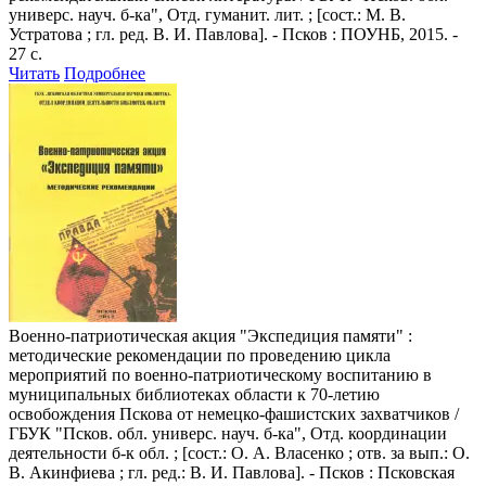
универс. науч. б-ка", Отд. гуманит. лит. ; [сост.: М. В.
Устратова ; гл. ред. В. И. Павлова]. - Псков : ПОУНБ, 2015. -
27 с.
Читать
Подробнее
Военно-патриотическая акция "Экспедиция памяти"
:
методические рекомендации по проведению цикла
мероприятий по военно-патриотическому воспитанию в
муниципальных библиотеках области к 70-летию
освобождения Пскова от немецко-фашистских захватчиков /
ГБУК "Псков. обл. универс. науч. б-ка", Отд. координации
деятельности б-к обл. ; [сост.: О. А. Власенко ; отв. за вып.: О.
В. Акинфиева ; гл. ред.: В. И. Павлова]. - Псков : Псковская