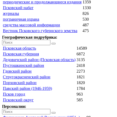
периодические и продолжающиеся издания
1359
Псковский набат
1330
журналы
826
пограничная охрана
530
средства массовой информации
487
Вестник Псковского губернского земства
475
Географическая подрубрика:
Псковская область
14589
Псковская губерния
6872
Дедовичский район (Псковская область)
3135
Пустошкинский район
2418
Гдовский район
2273
Стругокрасненский район
1821
Порховский район
1820
Павский район (1946-1959)
1784
Псков город
963
Псковский округ
585
Персоналии: