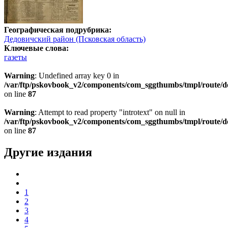
Географическая подрубрика:
Дедовичский район (Псковская область)
Ключевые слова:
газеты
Warning
: Undefined array key 0 in
/var/ftp/pskovbook_v2/components/com_sggthumbs/tmpl/route/d
on line
87
Warning
: Attempt to read property "introtext" on null in
/var/ftp/pskovbook_v2/components/com_sggthumbs/tmpl/route/d
on line
87
Другие издания
1
2
3
4