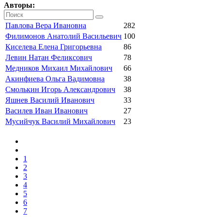
Авторы:
Павлова Вера Ивановна
282
Филимонов Анатолий Васильевич
100
Киселева Елена Григорьевна
86
Левин Натан Феликсович
78
Медников Михаил Михайлович
66
Акинфиева Ольга Вадимовна
38
Смолькин Игорь Александрович
38
Яшнев Василий Иванович
33
Василев Иван Иванович
27
Мусийчук Василий Михайлович
23
1
2
3
4
5
6
7