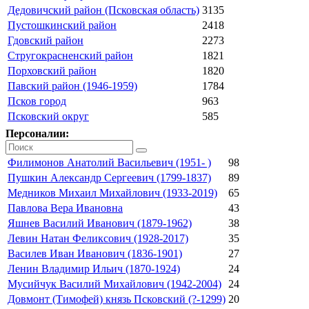
Дедовичский район (Псковская область)
3135
Пустошкинский район
2418
Гдовский район
2273
Стругокрасненский район
1821
Порховский район
1820
Павский район (1946-1959)
1784
Псков город
963
Псковский округ
585
Персоналии:
Филимонов Анатолий Васильевич (1951- )
98
Пушкин Александр Сергеевич (1799-1837)
89
Медников Михаил Михайлович (1933-2019)
65
Павлова Вера Ивановна
43
Яшнев Василий Иванович (1879-1962)
38
Левин Натан Феликсович (1928-2017)
35
Василев Иван Иванович (1836-1901)
27
Ленин Владимир Ильич (1870-1924)
24
Мусийчук Василий Михайлович (1942-2004)
24
Довмонт (Тимофей) князь Псковский (?-1299)
20