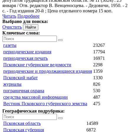
депутатов трудящихся Псковской области. № 11 (3024) : 25
января / Отв. редактор В. Венценосцева. - Дедовичи, 1950. - 2
с. - Год издания 20-й ; Цена отдельного номера 15 коп.
Читать
Подробнее
Выбрано для поиска:
Очистить
Ключевые слова:
газеты
23267
периодические издания
17794
периодическая печать
16971
Псковские губернские ведомости
2298
периодические и продолжающиеся издания
1359
Псковский набат
1330
журналы
826
пограничная охрана
530
средства массовой информации
487
Вестник Псковского губернского земства
475
Географическая подрубрика:
Псковская область
14589
Псковская губерния
6872