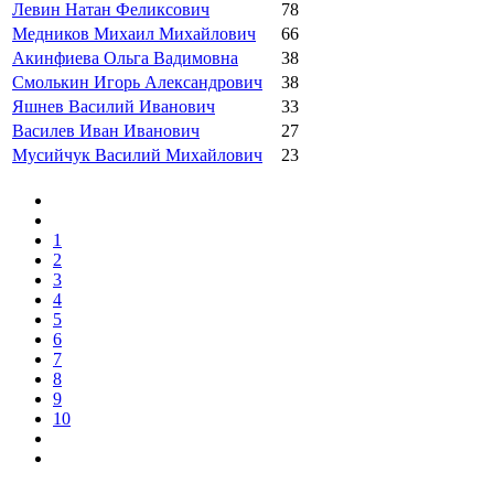
Левин Натан Феликсович
78
Медников Михаил Михайлович
66
Акинфиева Ольга Вадимовна
38
Смолькин Игорь Александрович
38
Яшнев Василий Иванович
33
Василев Иван Иванович
27
Мусийчук Василий Михайлович
23
1
2
3
4
5
6
7
8
9
10