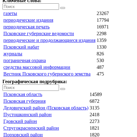
Ключевые слова:
газеты
23267
периодические издания
17794
периодическая печать
16971
Псковские губернские ведомости
2298
периодические и продолжающиеся издания
1359
Псковский набат
1330
журналы
826
пограничная охрана
530
средства массовой информации
487
Вестник Псковского губернского земства
475
Географическая подрубрика:
Псковская область
14589
Псковская губерния
6872
Дедовичский район (Псковская область)
3135
Пустошкинский район
2418
Гдовский район
2273
Стругокрасненский район
1821
Порховский район
1820