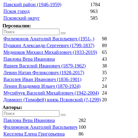
Павский район (1946-1959)
1784
Псков город
963
Псковский округ
585
Персоналии:
Филимонов Анатолий Васильевич (1951- )
98
Пушкин Александр Сергеевич (1799-1837)
89
Медников Михаил Михайлович (1933-2019)
65
Павлова Вера Ивановна
43
Яшнев Василий Иванович (1879-1962)
38
Левин Натан Феликсович (1928-2017)
35
Василев Иван Иванович (1836-1901)
27
Ленин Владимир Ильич (1870-1924)
24
Мусийчук Василий Михайлович (1942-2004)
24
Довмонт (Тимофей) князь Псковский (?-1299)
20
Авторы:
Павлова Вера Ивановна
282
Филимонов Анатолий Васильевич
100
Киселева Елена Григорьевна
86