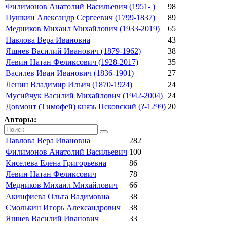
Филимонов Анатолий Васильевич (1951- )
98
Пушкин Александр Сергеевич (1799-1837)
89
Медников Михаил Михайлович (1933-2019)
65
Павлова Вера Ивановна
43
Яшнев Василий Иванович (1879-1962)
38
Левин Натан Феликсович (1928-2017)
35
Василев Иван Иванович (1836-1901)
27
Ленин Владимир Ильич (1870-1924)
24
Мусийчук Василий Михайлович (1942-2004)
24
Довмонт (Тимофей) князь Псковский (?-1299)
20
Авторы:
Павлова Вера Ивановна
282
Филимонов Анатолий Васильевич
100
Киселева Елена Григорьевна
86
Левин Натан Феликсович
78
Медников Михаил Михайлович
66
Акинфиева Ольга Вадимовна
38
Смолькин Игорь Александрович
38
Яшнев Василий Иванович
33