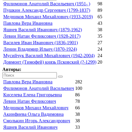
Филимонов Анатолий Васильевич (1951- )
98
Пушкин Александр Сергеевич (1799-1837)
89
Медников Михаил Михайлович (1933-2019)
65
Павлова Вера Ивановна
43
Яшнев Василий Иванович (1879-1962)
38
Левин Натан Феликсович (1928-2017)
35
Василев Иван Иванович (1836-1901)
27
Ленин Владимир Ильич (1870-1924)
24
Мусийчук Василий Михайлович (1942-2004)
24
Довмонт (Тимофей) князь Псковский (?-1299)
20
Авторы:
Павлова Вера Ивановна
282
Филимонов Анатолий Васильевич
100
Киселева Елена Григорьевна
86
Левин Натан Феликсович
78
Медников Михаил Михайлович
66
Акинфиева Ольга Вадимовна
38
Смолькин Игорь Александрович
38
Яшнев Василий Иванович
33