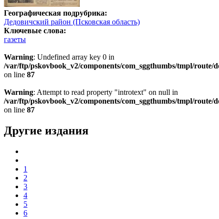
Географическая подрубрика:
Дедовичский район (Псковская область)
Ключевые слова:
газеты
Warning
: Undefined array key 0 in
/var/ftp/pskovbook_v2/components/com_sggthumbs/tmpl/route/d
on line
87
Warning
: Attempt to read property "introtext" on null in
/var/ftp/pskovbook_v2/components/com_sggthumbs/tmpl/route/d
on line
87
Другие издания
1
2
3
4
5
6