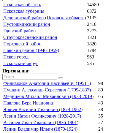
Псковская область
14589
Псковская губерния
6872
Дедовичский район (Псковская область)
3135
Пустошкинский район
2418
Гдовский район
2273
Стругокрасненский район
1821
Порховский район
1820
Павский район (1946-1959)
1784
Псков город
963
Псковский округ
585
Персоналии:
Филимонов Анатолий Васильевич (1951- )
98
Пушкин Александр Сергеевич (1799-1837)
89
Медников Михаил Михайлович (1933-2019)
65
Павлова Вера Ивановна
43
Яшнев Василий Иванович (1879-1962)
38
Левин Натан Феликсович (1928-2017)
35
Василев Иван Иванович (1836-1901)
27
Ленин Владимир Ильич (1870-1924)
24