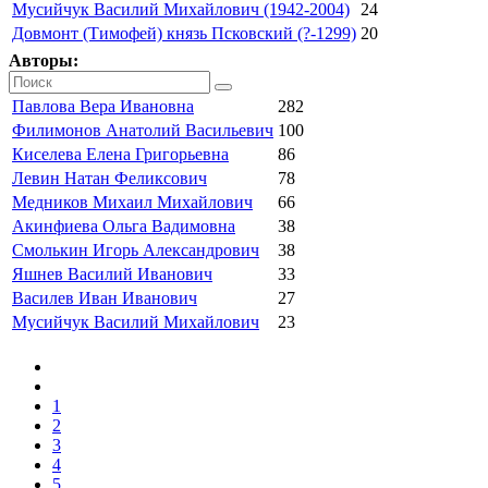
Мусийчук Василий Михайлович (1942-2004)
24
Довмонт (Тимофей) князь Псковский (?-1299)
20
Авторы:
Павлова Вера Ивановна
282
Филимонов Анатолий Васильевич
100
Киселева Елена Григорьевна
86
Левин Натан Феликсович
78
Медников Михаил Михайлович
66
Акинфиева Ольга Вадимовна
38
Смолькин Игорь Александрович
38
Яшнев Василий Иванович
33
Василев Иван Иванович
27
Мусийчук Василий Михайлович
23
1
2
3
4
5