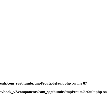
ents/com_sggthumbs/tmpl/route/default.php
on line
87
skovbook_v2/components/com_sggthumbs/tmpl/route/default.php
on