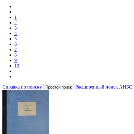
1
2
3
4
5
6
7
8
9
10
Справка по поиску
Расширенный поиск
АИБС 