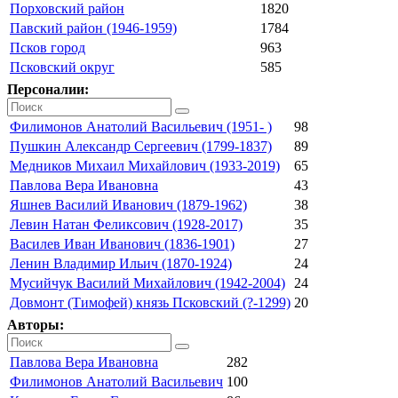
Порховский район
1820
Павский район (1946-1959)
1784
Псков город
963
Псковский округ
585
Персоналии:
Филимонов Анатолий Васильевич (1951- )
98
Пушкин Александр Сергеевич (1799-1837)
89
Медников Михаил Михайлович (1933-2019)
65
Павлова Вера Ивановна
43
Яшнев Василий Иванович (1879-1962)
38
Левин Натан Феликсович (1928-2017)
35
Василев Иван Иванович (1836-1901)
27
Ленин Владимир Ильич (1870-1924)
24
Мусийчук Василий Михайлович (1942-2004)
24
Довмонт (Тимофей) князь Псковский (?-1299)
20
Авторы:
Павлова Вера Ивановна
282
Филимонов Анатолий Васильевич
100