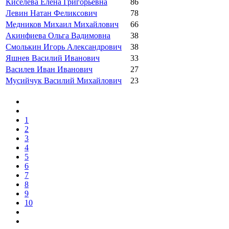
Киселева Елена Григорьевна
86
Левин Натан Феликсович
78
Медников Михаил Михайлович
66
Акинфиева Ольга Вадимовна
38
Смолькин Игорь Александрович
38
Яшнев Василий Иванович
33
Василев Иван Иванович
27
Мусийчук Василий Михайлович
23
1
2
3
4
5
6
7
8
9
10