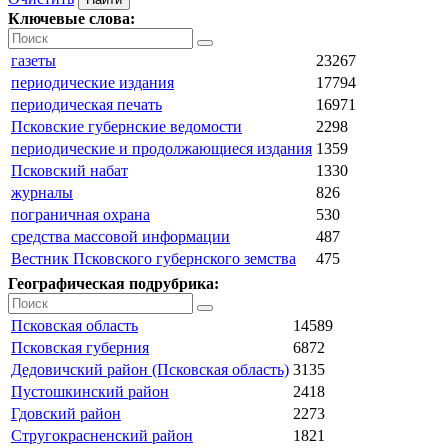
Ключевые слова:
газеты
23267
периодические издания
17794
периодическая печать
16971
Псковские губернские ведомости
2298
периодические и продолжающиеся издания
1359
Псковский набат
1330
журналы
826
пограничная охрана
530
средства массовой информации
487
Вестник Псковского губернского земства
475
Географическая подрубрика:
Псковская область
14589
Псковская губерния
6872
Дедовичский район (Псковская область)
3135
Пустошкинский район
2418
Гдовский район
2273
Стругокрасненский район
1821