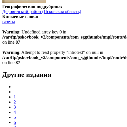
Географическая подрубрика:
Дедовичский район (Псковская область)
Ключевые слова:
газеты
Warning
: Undefined array key 0 in
/var/ftp/pskovbook_v2/components/com_sggthumbs/tmpl/route/d
on line
87
Warning
: Attempt to read property "introtext" on null in
/var/ftp/pskovbook_v2/components/com_sggthumbs/tmpl/route/d
on line
87
Другие издания
1
2
3
4
5
6