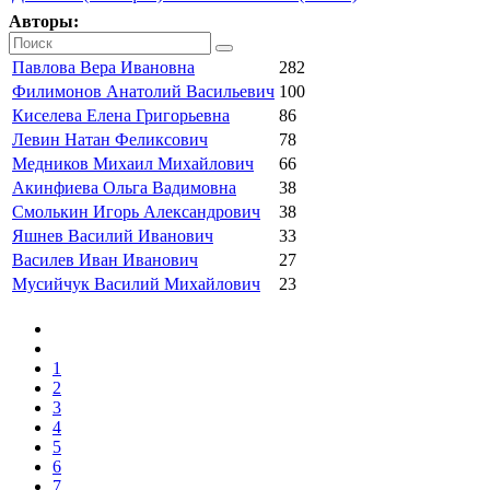
Авторы:
Павлова Вера Ивановна
282
Филимонов Анатолий Васильевич
100
Киселева Елена Григорьевна
86
Левин Натан Феликсович
78
Медников Михаил Михайлович
66
Акинфиева Ольга Вадимовна
38
Смолькин Игорь Александрович
38
Яшнев Василий Иванович
33
Василев Иван Иванович
27
Мусийчук Василий Михайлович
23
1
2
3
4
5
6
7