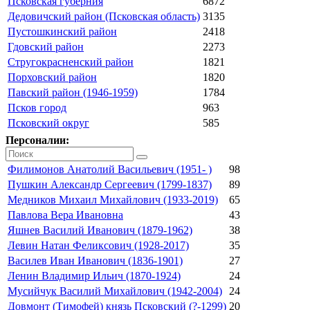
Псковская губерния
6872
Дедовичский район (Псковская область)
3135
Пустошкинский район
2418
Гдовский район
2273
Стругокрасненский район
1821
Порховский район
1820
Павский район (1946-1959)
1784
Псков город
963
Псковский округ
585
Персоналии:
Филимонов Анатолий Васильевич (1951- )
98
Пушкин Александр Сергеевич (1799-1837)
89
Медников Михаил Михайлович (1933-2019)
65
Павлова Вера Ивановна
43
Яшнев Василий Иванович (1879-1962)
38
Левин Натан Феликсович (1928-2017)
35
Василев Иван Иванович (1836-1901)
27
Ленин Владимир Ильич (1870-1924)
24
Мусийчук Василий Михайлович (1942-2004)
24
Довмонт (Тимофей) князь Псковский (?-1299)
20