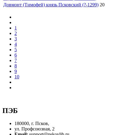
Довмонт (Тимофей) князь Псковский (?-1299)
20
1
2
3
4
5
6
7
8
9
10
ПЭБ
180000, г. Псков,
ул. Профсоюзная, 2
Email:
support@pskovlib.ru