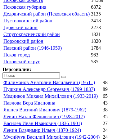
Псковская область
14589
Псковская губерния
6872
Дедовичский район (Псковская область)
3135
Пустошкинский район
2418
Гдовский район
2273
Стругокрасненский район
1821
Порховский район
1820
Павский район (1946-1959)
1784
Псков город
963
Псковский округ
585
Персоналии:
Филимонов Анатолий Васильевич (1951- )
98
Пушкин Александр Сергеевич (1799-1837)
89
Медников Михаил Михайлович (1933-2019)
65
Павлова Вера Ивановна
43
Яшнев Василий Иванович (1879-1962)
38
Левин Натан Феликсович (1928-2017)
35
Василев Иван Иванович (1836-1901)
27
Ленин Владимир Ильич (1870-1924)
24
Мусийчук Василий Михайлович (1942-2004)
24