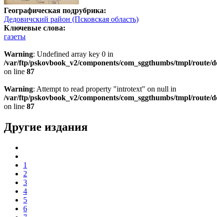
Географическая подрубрика:
Дедовичский район (Псковская область)
Ключевые слова:
газеты
Warning
: Undefined array key 0 in
/var/ftp/pskovbook_v2/components/com_sggthumbs/tmpl/route/d
on line
87
Warning
: Attempt to read property "introtext" on null in
/var/ftp/pskovbook_v2/components/com_sggthumbs/tmpl/route/d
on line
87
Другие издания
1
2
3
4
5
6