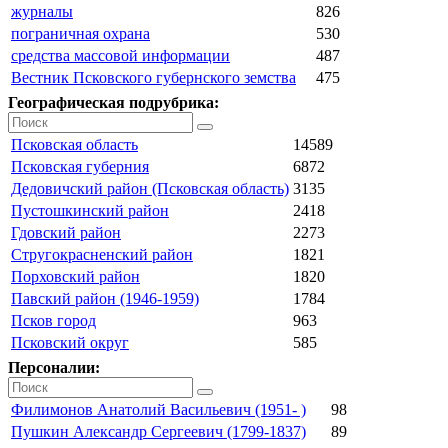
журналы
826
пограничная охрана
530
средства массовой информации
487
Вестник Псковского губернского земства
475
Географическая подрубрика:
Псковская область
14589
Псковская губерния
6872
Дедовичский район (Псковская область)
3135
Пустошкинский район
2418
Гдовский район
2273
Стругокрасненский район
1821
Порховский район
1820
Павский район (1946-1959)
1784
Псков город
963
Псковский округ
585
Персоналии:
Филимонов Анатолий Васильевич (1951- )
98
Пушкин Александр Сергеевич (1799-1837)
89