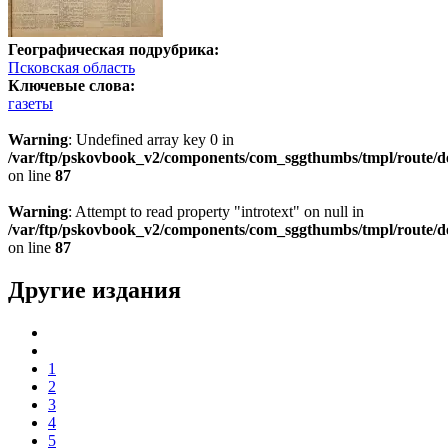
Географическая подрубрика:
Псковская область
Ключевые слова:
газеты
Warning
: Undefined array key 0 in
/var/ftp/pskovbook_v2/components/com_sggthumbs/tmpl/route/d
on line
87
Warning
: Attempt to read property "introtext" on null in
/var/ftp/pskovbook_v2/components/com_sggthumbs/tmpl/route/d
on line
87
Другие издания
1
2
3
4
5