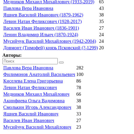
Медников Михаил Михайлович (1933-2019)
65
Павлова Вера Ивановна
43
Яшнев Василий Иванович (1879-1962)
38
Левин Натан Феликсович (1928-2017)
35
Василев Иван Иванович (1836-1901)
27
Ленин Владимир Ильич (1870-1924)
24
Мусийчук Василий Михайлович (1942-2004)
24
Довмонт (Тимофей) князь Псковский (?-1299)
20
Авторы:
Павлова Вера Ивановна
282
Филимонов Анатолий Васильевич
100
Киселева Елена Григорьевна
86
Левин Натан Феликсович
78
Медников Михаил Михайлович
66
Акинфиева Ольга Вадимовна
38
Смолькин Игорь Александрович
38
Яшнев Василий Иванович
33
Василев Иван Иванович
27
Мусийчук Василий Михайлович
23