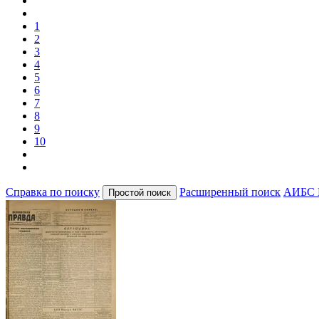
1
2
3
4
5
6
7
8
9
10
Справка по поиску
Расширенный поиск
АИБС 