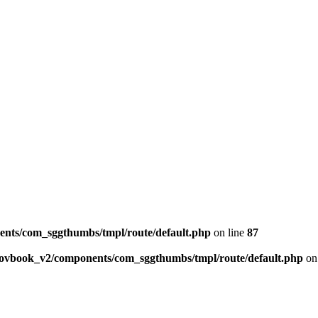
ents/com_sggthumbs/tmpl/route/default.php
on line
87
skovbook_v2/components/com_sggthumbs/tmpl/route/default.php
on