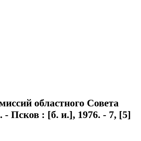
миссий областного Совета
. - Псков : [б. и.], 1976. - 7, [5]