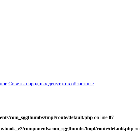
ное
Советы народных депутатов областные
ents/com_sggthumbs/tmpl/route/default.php
on line
87
skovbook_v2/components/com_sggthumbs/tmpl/route/default.php
on