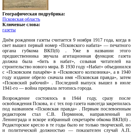
Географическая подрубрика:
Псковская область
Ключевые слова:
газеты
Днём рождения газеты считается 9 ноября 1917 года, когда в
свет вышел первый номер «Псковского набата» — печатного
органа губкома ВКП(б) . Уже в названии этого
предшественника звучала агитационная функция: газета
должна была «бить в набат», созывая читателей на
строительство нового мира. В 1930 году «Набат» объединился
с «Псковским пахарём» в «Псковского колхозника», а в 1940
году издание обрело сначала имя «Псковская правда», затем
«Псковский рабочий» . Последний выпуск вышел в июле
1941-го — война прервала летопись города.
Возрождение состоялось в 1944 году, сразу после
освобождения Пскова, и с тех пор газета навсегда закрепилась
под названием «Псковская правда» . Первым послевоенным
редактором стал С.В. Перминов, направленный из
Ленинграда и вскоре избранный секретарём обкома ВКП(б) .
Редакторское кресло в те годы было не только творческой, но
и политической должностью — показателен случай А.П.