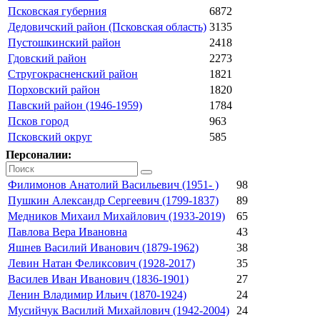
Псковская губерния
6872
Дедовичский район (Псковская область)
3135
Пустошкинский район
2418
Гдовский район
2273
Стругокрасненский район
1821
Порховский район
1820
Павский район (1946-1959)
1784
Псков город
963
Псковский округ
585
Персоналии:
Филимонов Анатолий Васильевич (1951- )
98
Пушкин Александр Сергеевич (1799-1837)
89
Медников Михаил Михайлович (1933-2019)
65
Павлова Вера Ивановна
43
Яшнев Василий Иванович (1879-1962)
38
Левин Натан Феликсович (1928-2017)
35
Василев Иван Иванович (1836-1901)
27
Ленин Владимир Ильич (1870-1924)
24
Мусийчук Василий Михайлович (1942-2004)
24