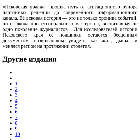
«Псковская правда» прошла путь от агитационного рупора
партийных решений до современного информационного
канала. Её вековая история — это не только хроника событий,
но и школа профессионального мастерства, воспитавшая не
одно поколение журналистов . Для исследователей истории
Псковского края её подшивки остаются бесценным
документом, позволяющим увидеть, как жил, дышал и
менялся регион на протяжении столетия.
Другие издания
1
2
3
4
5
6
7
8
9
10