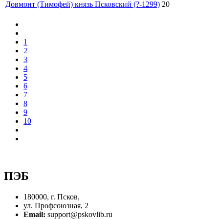
Довмонт (Тимофей) князь Псковский (?-1299)
20
1
2
3
4
5
6
7
8
9
10
ПЭБ
180000, г. Псков,
ул. Профсоюзная, 2
Email:
support@pskovlib.ru