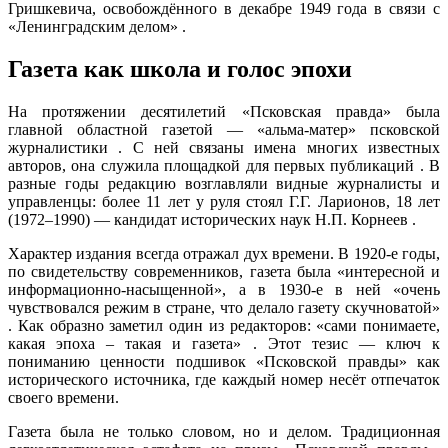
Гришкевича, освобождённого в декабре 1949 года в связи с
«Ленинградским делом» .
Газета как школа и голос эпохи
На протяжении десятилетий «Псковская правда» была
главной областной газетой — «альма-матер» псковской
журналистики . С ней связаны имена многих известных
авторов, она служила площадкой для первых публикаций . В
разные годы редакцию возглавляли видные журналисты и
управленцы: более 11 лет у руля стоял Г.Г. Ларионов, 18 лет
(1972–1990) — кандидат исторических наук Н.П. Корнеев .
Характер издания всегда отражал дух времени. В 1920-е годы,
по свидетельству современников, газета была «интересной и
информационно-насыщенной», а в 1930-е в ней «очень
чувствовался режим в стране, что делало газету скучноватой»
. Как образно заметил один из редакторов: «сами понимаете,
какая эпоха – такая и газета» . Этот тезис — ключ к
пониманию ценности подшивок «Псковской правды» как
исторического источника, где каждый номер несёт отпечаток
своего времени.
Газета была не только словом, но и делом. Традиционная