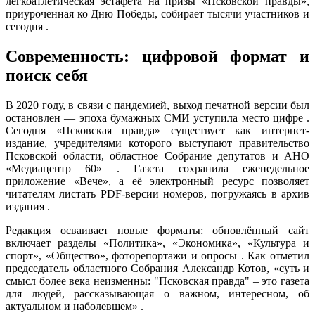
легкоатлетическая эстафета на призы «Псковской правды»,
приуроченная ко Дню Победы, собирает тысячи участников и
сегодня .
Современность: цифровой формат и
поиск себя
В 2020 году, в связи с пандемией, выход печатной версии был
остановлен — эпоха бумажных СМИ уступила место цифре .
Сегодня «Псковская правда» существует как интернет-
издание, учредителями которого выступают правительство
Псковской области, областное Собрание депутатов и АНО
«Медиацентр 60» . Газета сохранила еженедельное
приложение «Вече», а её электронный ресурс позволяет
читателям листать PDF-версии номеров, погружаясь в архив
издания .
Редакция осваивает новые форматы: обновлённый сайт
включает разделы «Политика», «Экономика», «Культура и
спорт», «Общество», фоторепортажи и опросы . Как отметил
председатель областного Собрания Александр Котов, «суть и
смысл более века неизменны: "Псковская правда" – это газета
для людей, рассказывающая о важном, интересном, об
актуальном и наболевшем» .