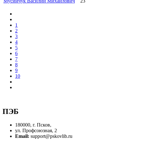
Мусийчук Василий Михайлович
23
1
2
3
4
5
6
7
8
9
10
ПЭБ
180000, г. Псков,
ул. Профсоюзная, 2
Email:
support@pskovlib.ru