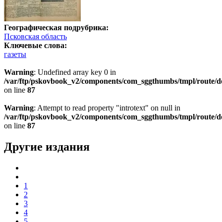
Географическая подрубрика:
Псковская область
Ключевые слова:
газеты
Warning
: Undefined array key 0 in
/var/ftp/pskovbook_v2/components/com_sggthumbs/tmpl/route/d
on line
87
Warning
: Attempt to read property "introtext" on null in
/var/ftp/pskovbook_v2/components/com_sggthumbs/tmpl/route/d
on line
87
Другие издания
1
2
3
4
5