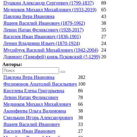
Пушкин Александр Сергеевич (1799-1837)
89
Медников Михаил Михайлович (1933-2019)
65
Павлова Вера Ивановна
43
Яшнев Василий Иванович (1879-1962)
38
Левин Натан Феликсович (1928-2017)
35
Василев Иван Иванович (1836-1901)
27
Ленин Владимир Ильич (1870-1924)
24
Мусийчук Василий Михайлович (1942-2004)
24
Довмонт (Тимофей) князь Псковский (?-1299)
20
Авторы:
Павлова Вера Ивановна
282
Филимонов Анатолий Васильевич
100
Киселева Елена Григорьевна
86
Левин Натан Феликсович
78
Медников Михаил Михайлович
66
Акинфиева Ольга Вадимовна
38
Смолькин Игорь Александрович
38
Яшнев Василий Иванович
33
Василев Иван Иванович
27