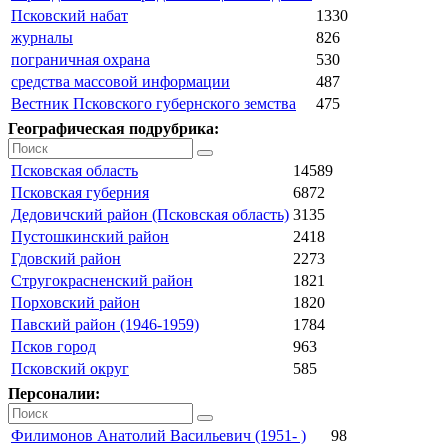
Псковский набат
1330
журналы
826
пограничная охрана
530
средства массовой информации
487
Вестник Псковского губернского земства
475
Географическая подрубрика:
Псковская область
14589
Псковская губерния
6872
Дедовичский район (Псковская область)
3135
Пустошкинский район
2418
Гдовский район
2273
Стругокрасненский район
1821
Порховский район
1820
Павский район (1946-1959)
1784
Псков город
963
Псковский округ
585
Персоналии:
Филимонов Анатолий Васильевич (1951- )
98