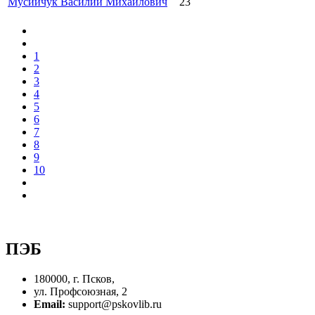
Мусийчук Василий Михайлович
23
1
2
3
4
5
6
7
8
9
10
ПЭБ
180000, г. Псков,
ул. Профсоюзная, 2
Email:
support@pskovlib.ru