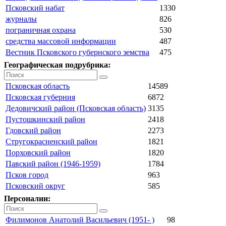
Псковский набат
1330
журналы
826
пограничная охрана
530
средства массовой информации
487
Вестник Псковского губернского земства
475
Географическая подрубрика:
Псковская область
14589
Псковская губерния
6872
Дедовичский район (Псковская область)
3135
Пустошкинский район
2418
Гдовский район
2273
Стругокрасненский район
1821
Порховский район
1820
Павский район (1946-1959)
1784
Псков город
963
Псковский округ
585
Персоналии:
Филимонов Анатолий Васильевич (1951- )
98