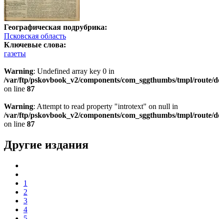
Географическая подрубрика:
Псковская область
Ключевые слова:
газеты
Warning
: Undefined array key 0 in
/var/ftp/pskovbook_v2/components/com_sggthumbs/tmpl/route/d
on line
87
Warning
: Attempt to read property "introtext" on null in
/var/ftp/pskovbook_v2/components/com_sggthumbs/tmpl/route/d
on line
87
Другие издания
1
2
3
4
5