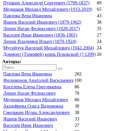
Пушкин Александр Сергеевич (1799-1837)
89
Медников Михаил Михайлович (1933-2019)
65
Павлова Вера Ивановна
43
Яшнев Василий Иванович (1879-1962)
38
Левин Натан Феликсович (1928-2017)
35
Василев Иван Иванович (1836-1901)
27
Ленин Владимир Ильич (1870-1924)
24
Мусийчук Василий Михайлович (1942-2004)
24
Довмонт (Тимофей) князь Псковский (?-1299)
20
Авторы:
Павлова Вера Ивановна
282
Филимонов Анатолий Васильевич
100
Киселева Елена Григорьевна
86
Левин Натан Феликсович
78
Медников Михаил Михайлович
66
Акинфиева Ольга Вадимовна
38
Смолькин Игорь Александрович
38
Яшнев Василий Иванович
33
Василев Иван Иванович
27