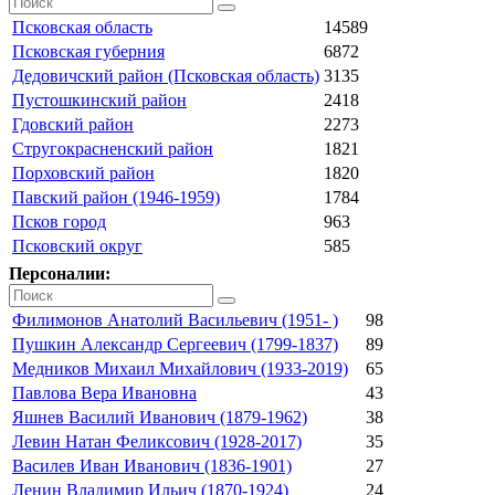
Псковская область
14589
Псковская губерния
6872
Дедовичский район (Псковская область)
3135
Пустошкинский район
2418
Гдовский район
2273
Стругокрасненский район
1821
Порховский район
1820
Павский район (1946-1959)
1784
Псков город
963
Псковский округ
585
Персоналии:
Филимонов Анатолий Васильевич (1951- )
98
Пушкин Александр Сергеевич (1799-1837)
89
Медников Михаил Михайлович (1933-2019)
65
Павлова Вера Ивановна
43
Яшнев Василий Иванович (1879-1962)
38
Левин Натан Феликсович (1928-2017)
35
Василев Иван Иванович (1836-1901)
27
Ленин Владимир Ильич (1870-1924)
24