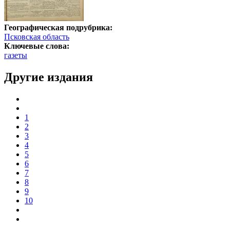
Географическая подрубрика:
Псковская область
Ключевые слова:
газеты
Другие издания
1
2
3
4
5
6
7
8
9
10