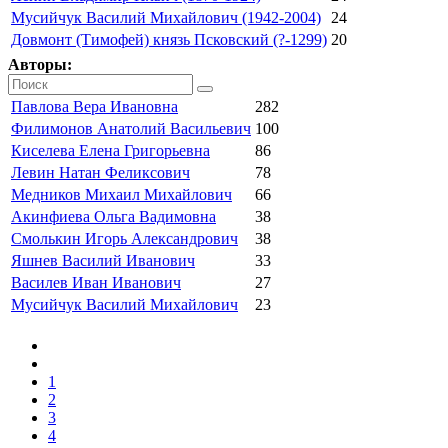
Мусийчук Василий Михайлович (1942-2004)
24
Довмонт (Тимофей) князь Псковский (?-1299)
20
Авторы:
Павлова Вера Ивановна
282
Филимонов Анатолий Васильевич
100
Киселева Елена Григорьевна
86
Левин Натан Феликсович
78
Медников Михаил Михайлович
66
Акинфиева Ольга Вадимовна
38
Смолькин Игорь Александрович
38
Яшнев Василий Иванович
33
Василев Иван Иванович
27
Мусийчук Василий Михайлович
23
1
2
3
4