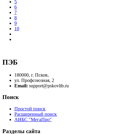
5
6
7
8
9
10
ПЭБ
180000, г. Псков,
ул. Профсоюзная, 2
Email:
support@pskovlib.ru
Поиск
Простой поиск
Расширенный поиск
АИБС "МегаПро"
Разделы сайта