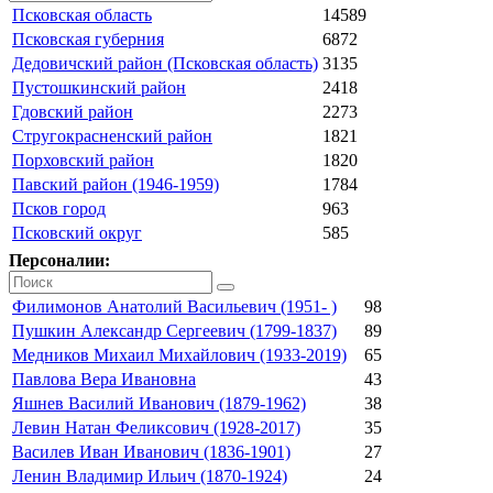
Псковская область
14589
Псковская губерния
6872
Дедовичский район (Псковская область)
3135
Пустошкинский район
2418
Гдовский район
2273
Стругокрасненский район
1821
Порховский район
1820
Павский район (1946-1959)
1784
Псков город
963
Псковский округ
585
Персоналии:
Филимонов Анатолий Васильевич (1951- )
98
Пушкин Александр Сергеевич (1799-1837)
89
Медников Михаил Михайлович (1933-2019)
65
Павлова Вера Ивановна
43
Яшнев Василий Иванович (1879-1962)
38
Левин Натан Феликсович (1928-2017)
35
Василев Иван Иванович (1836-1901)
27
Ленин Владимир Ильич (1870-1924)
24