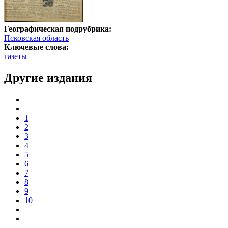
Географическая подрубрика:
Псковская область
Ключевые слова:
газеты
Другие издания
1
2
3
4
5
6
7
8
9
10