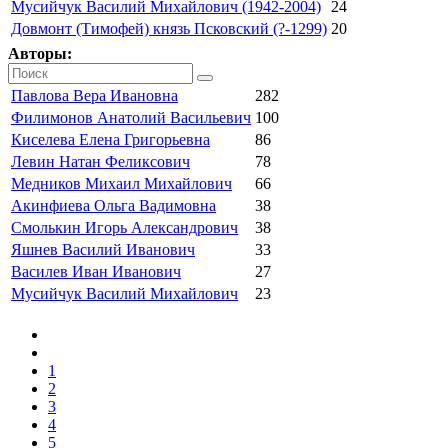
Мусийчук Василий Михайлович (1942-2004)
24
Довмонт (Тимофей) князь Псковский (?-1299)
20
Авторы:
Павлова Вера Ивановна
282
Филимонов Анатолий Васильевич
100
Киселева Елена Григорьевна
86
Левин Натан Феликсович
78
Медников Михаил Михайлович
66
Акинфиева Ольга Вадимовна
38
Смолькин Игорь Александрович
38
Яшнев Василий Иванович
33
Василев Иван Иванович
27
Мусийчук Василий Михайлович
23
1
2
3
4
5