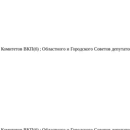
Комитетов ВКП(б) ; Областного и Городского Советов депутатов 
Комитетов ВКП(б) ; Областного и Городского Советов депутатов 