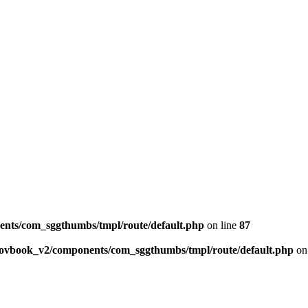
ents/com_sggthumbs/tmpl/route/default.php
on line
87
skovbook_v2/components/com_sggthumbs/tmpl/route/default.php
on