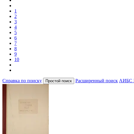
1
2
3
4
5
6
7
8
9
10
Справка по поиску
Расширенный поиск
АИБС 