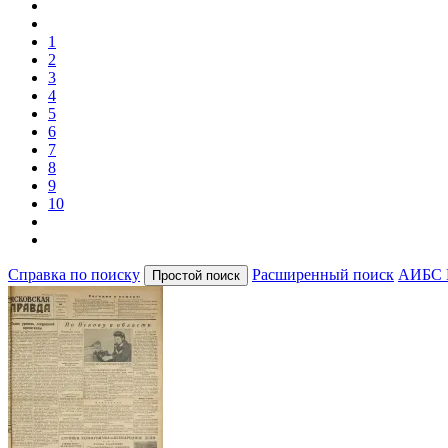
1
2
3
4
5
6
7
8
9
10
Справка по поиску
Расширенный поиск
АИБС 