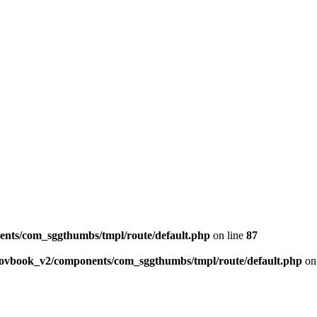
ents/com_sggthumbs/tmpl/route/default.php
on line
87
skovbook_v2/components/com_sggthumbs/tmpl/route/default.php
on