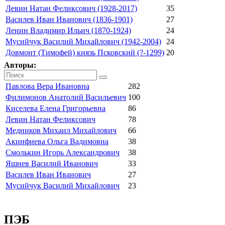
Левин Натан Феликсович (1928-2017)
35
Василев Иван Иванович (1836-1901)
27
Ленин Владимир Ильич (1870-1924)
24
Мусийчук Василий Михайлович (1942-2004)
24
Довмонт (Тимофей) князь Псковский (?-1299)
20
Авторы:
Павлова Вера Ивановна
282
Филимонов Анатолий Васильевич
100
Киселева Елена Григорьевна
86
Левин Натан Феликсович
78
Медников Михаил Михайлович
66
Акинфиева Ольга Вадимовна
38
Смолькин Игорь Александрович
38
Яшнев Василий Иванович
33
Василев Иван Иванович
27
Мусийчук Василий Михайлович
23
ПЭБ