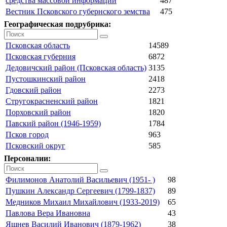
средства массовой информации
487
Вестник Псковского губернского земства
475
Географическая подрубрика:
Псковская область
14589
Псковская губерния
6872
Дедовичский район (Псковская область)
3135
Пустошкинский район
2418
Гдовский район
2273
Стругокрасненский район
1821
Порховский район
1820
Павский район (1946-1959)
1784
Псков город
963
Псковский округ
585
Персоналии:
Филимонов Анатолий Васильевич (1951- )
98
Пушкин Александр Сергеевич (1799-1837)
89
Медников Михаил Михайлович (1933-2019)
65
Павлова Вера Ивановна
43
Яшнев Василий Иванович (1879-1962)
38