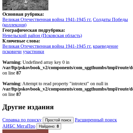
Основная рубрика:
Великая Отечественная война 1941-1945 гг.
Солдаты Победы
(коллекция)
Географическая подрубрика:
Невельский район (Псковская область)
Ключевые слова:
Великая Отечественная война 1941-1945 гг.
краеведение
псковичи
участники
Warning
: Undefined array key 0 in
/var/ftp/pskovbook_v2/components/com_sggthumbs/tmpl/route/d
on line
87
Warning
: Attempt to read property "introtext" on null in
/var/ftp/pskovbook_v2/components/com_sggthumbs/tmpl/route/d
on line
87
Другие издания
Справка по поиску
Расширенный поиск
АИБС МегаПро
Найдено:
8