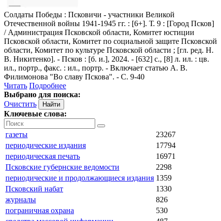
Солдаты Победы
: Псковичи - участники Великой
Отечественной войны 1941-1945 гг. : [6+]. Т. 9 : [Город Псков]
/ Администрация Псковской области, Комитет юстиции
Псковской области, Комитет по социальной защите Псковской
области, Комитет по культуре Псковской области ; [гл. ред. Н.
В. Никитенко]. - Псков : [б. и.], 2024. - [632] с., [8] л. ил. : цв.
ил., портр., факс. : ил., портр. - Включает статью А. В.
Филимонова "Во славу Пскова". - С. 9-40
Читать
Подробнее
Выбрано для поиска:
Очистить
Ключевые слова:
газеты
23267
периодические издания
17794
периодическая печать
16971
Псковские губернские ведомости
2298
периодические и продолжающиеся издания
1359
Псковский набат
1330
журналы
826
пограничная охрана
530