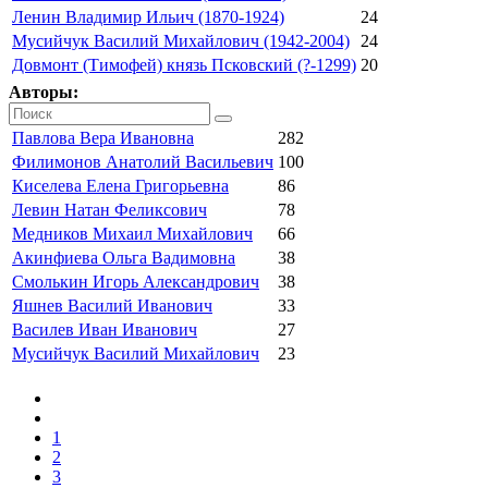
Ленин Владимир Ильич (1870-1924)
24
Мусийчук Василий Михайлович (1942-2004)
24
Довмонт (Тимофей) князь Псковский (?-1299)
20
Авторы:
Павлова Вера Ивановна
282
Филимонов Анатолий Васильевич
100
Киселева Елена Григорьевна
86
Левин Натан Феликсович
78
Медников Михаил Михайлович
66
Акинфиева Ольга Вадимовна
38
Смолькин Игорь Александрович
38
Яшнев Василий Иванович
33
Василев Иван Иванович
27
Мусийчук Василий Михайлович
23
1
2
3