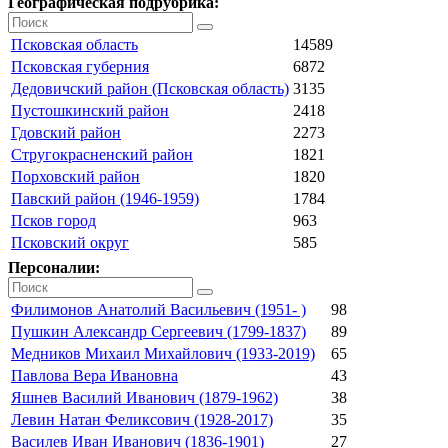
Географическая подрубрика:
Псковская область
14589
Псковская губерния
6872
Дедовичский район (Псковская область)
3135
Пустошкинский район
2418
Гдовский район
2273
Стругокрасненский район
1821
Порховский район
1820
Павский район (1946-1959)
1784
Псков город
963
Псковский округ
585
Персоналии:
Филимонов Анатолий Васильевич (1951- )
98
Пушкин Александр Сергеевич (1799-1837)
89
Медников Михаил Михайлович (1933-2019)
65
Павлова Вера Ивановна
43
Яшнев Василий Иванович (1879-1962)
38
Левин Натан Феликсович (1928-2017)
35
Василев Иван Иванович (1836-1901)
27