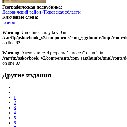
Географическая подрубрика:
Дедовичский район (Псковская область)
Ключевые слова:
газеты
Warning
: Undefined array key 0 in
/var/ftp/pskovbook_v2/components/com_sggthumbs/tmpl/route/d
on line
87
Warning
: Attempt to read property "introtext" on null in
/var/ftp/pskovbook_v2/components/com_sggthumbs/tmpl/route/d
on line
87
Другие издания
1
2
3
4
5
6