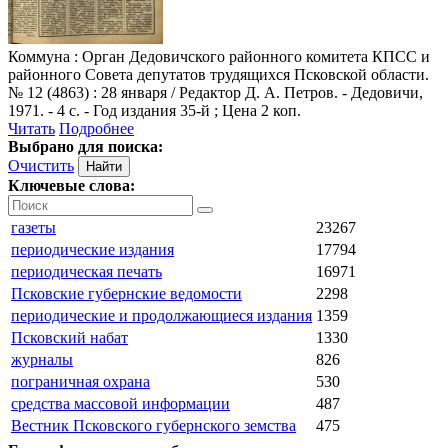
Коммуна
: Орган Дедовичского районного комитета КПСС и
районного Совета депутатов трудящихся Псковской области.
№ 12 (4863) : 28 января / Редактор Д. А. Петров. - Дедовичи,
1971. - 4 с. - Год издания 35-й ; Цена 2 коп.
Читать
Подробнее
Выбрано для поиска:
Очистить
Ключевые слова:
газеты
23267
периодические издания
17794
периодическая печать
16971
Псковские губернские ведомости
2298
периодические и продолжающиеся издания
1359
Псковский набат
1330
журналы
826
пограничная охрана
530
средства массовой информации
487
Вестник Псковского губернского земства
475