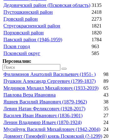
Дедовичский район (Псковская область)
3135
Пустошкинский район
2418
Гдовский район
2273
Стругокрасненский район
1821
Порховский район
1820
Павский район (1946-1959)
1784
Псков город
963
Псковский округ
585
Персоналии:
Филимонов Анатолий Васильевич (1951- )
98
Пушкин Александр Сергеевич (1799-1837)
89
Медников Михаил Михайлович (1933-2019)
65
Павлова Вера Ивановна
43
Яшнев Василий Иванович (1879-1962)
38
Левин Натан Феликсович (1928-2017)
35
Василев Иван Иванович (1836-1901)
27
Ленин Владимир Ильич (1870-1924)
24
Мусийчук Василий Михайлович (1942-2004)
24
Довмонт (Тимофей) князь Псковский (?-1299)
20