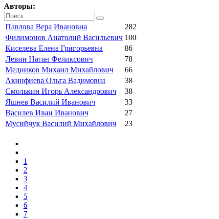
Авторы:
Павлова Вера Ивановна
282
Филимонов Анатолий Васильевич
100
Киселева Елена Григорьевна
86
Левин Натан Феликсович
78
Медников Михаил Михайлович
66
Акинфиева Ольга Вадимовна
38
Смолькин Игорь Александрович
38
Яшнев Василий Иванович
33
Василев Иван Иванович
27
Мусийчук Василий Михайлович
23
1
2
3
4
5
6
7