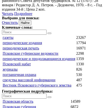
районного Совета депутатов трудящихся. № 12 (5707) : 28
января / Редактор Д. А. Петров. - Дедовичи, 1970. - 8 с. - Год
издания 34-й ; Цена 2 коп.
Читать
Подробнее
Выбрано для поиска:
Очистить
Ключевые слова:
газеты
23267
периодические издания
17794
периодическая печать
16971
Псковские губернские ведомости
2298
периодические и продолжающиеся издания
1359
Псковский набат
1330
журналы
826
пограничная охрана
530
средства массовой информации
487
Вестник Псковского губернского земства
475
Географическая подрубрика:
Псковская область
14589
Псковская губерния
6872