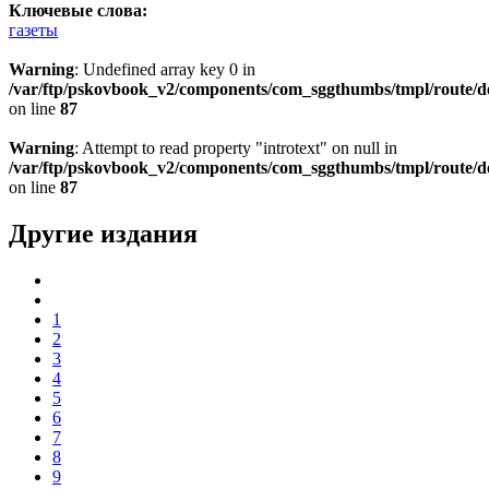
Ключевые слова:
газеты
Warning
: Undefined array key 0 in
/var/ftp/pskovbook_v2/components/com_sggthumbs/tmpl/route/d
on line
87
Warning
: Attempt to read property "introtext" on null in
/var/ftp/pskovbook_v2/components/com_sggthumbs/tmpl/route/d
on line
87
Другие издания
1
2
3
4
5
6
7
8
9