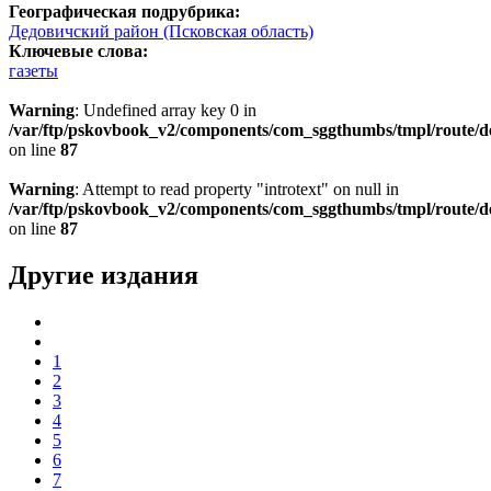
Географическая подрубрика:
Дедовичский район (Псковская область)
Ключевые слова:
газеты
Warning
: Undefined array key 0 in
/var/ftp/pskovbook_v2/components/com_sggthumbs/tmpl/route/d
on line
87
Warning
: Attempt to read property "introtext" on null in
/var/ftp/pskovbook_v2/components/com_sggthumbs/tmpl/route/d
on line
87
Другие издания
1
2
3
4
5
6
7