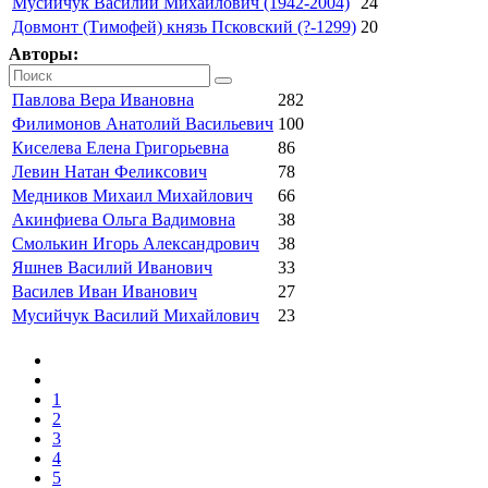
Мусийчук Василий Михайлович (1942-2004)
24
Довмонт (Тимофей) князь Псковский (?-1299)
20
Авторы:
Павлова Вера Ивановна
282
Филимонов Анатолий Васильевич
100
Киселева Елена Григорьевна
86
Левин Натан Феликсович
78
Медников Михаил Михайлович
66
Акинфиева Ольга Вадимовна
38
Смолькин Игорь Александрович
38
Яшнев Василий Иванович
33
Василев Иван Иванович
27
Мусийчук Василий Михайлович
23
1
2
3
4
5