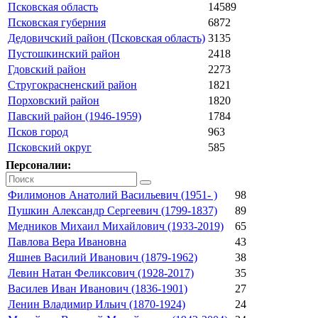
Псковская область
14589
Псковская губерния
6872
Дедовичский район (Псковская область)
3135
Пустошкинский район
2418
Гдовский район
2273
Стругокрасненский район
1821
Порховский район
1820
Павский район (1946-1959)
1784
Псков город
963
Псковский округ
585
Персоналии:
Филимонов Анатолий Васильевич (1951- )
98
Пушкин Александр Сергеевич (1799-1837)
89
Медников Михаил Михайлович (1933-2019)
65
Павлова Вера Ивановна
43
Яшнев Василий Иванович (1879-1962)
38
Левин Натан Феликсович (1928-2017)
35
Василев Иван Иванович (1836-1901)
27
Ленин Владимир Ильич (1870-1924)
24