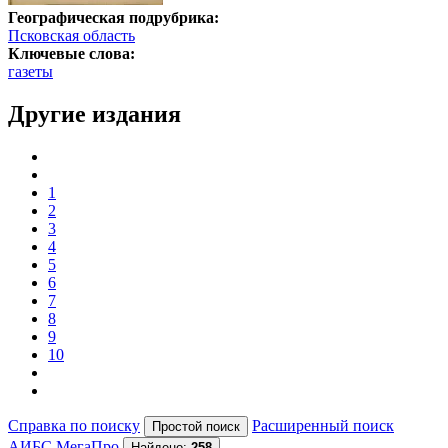
Географическая подрубрика:
Псковская область
Ключевые слова:
газеты
Другие издания
1
2
3
4
5
6
7
8
9
10
Справка по поиску
Расширенный поиск
АИБС МегаПро
Найдено:
258