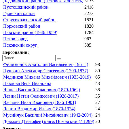
Дедовичский район (Псковская область)
3135
Пустошкинский район
2418
Гдовский район
2273
Стругокрасненский район
1821
Порховский район
1820
Павский район (1946-1959)
1784
Псков город
963
Псковский округ
585
Персоналии:
Филимонов Анатолий Васильевич (1951- )
98
Пушкин Александр Сергеевич (1799-1837)
89
Медников Михаил Михайлович (1933-2019)
65
Павлова Вера Ивановна
43
Яшнев Василий Иванович (1879-1962)
38
Левин Натан Феликсович (1928-2017)
35
Василев Иван Иванович (1836-1901)
27
Ленин Владимир Ильич (1870-1924)
24
Мусийчук Василий Михайлович (1942-2004)
24
Довмонт (Тимофей) князь Псковский (?-1299)
20
Авторы: