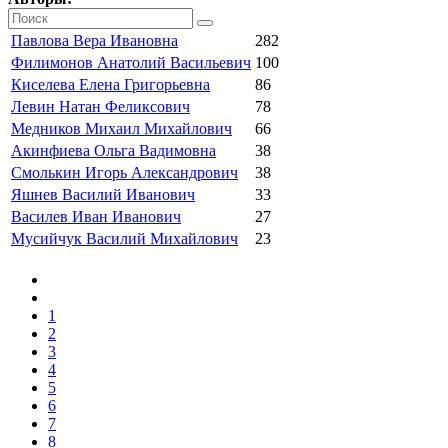
Павлова Вера Ивановна
282
Филимонов Анатолий Васильевич
100
Киселева Елена Григорьевна
86
Левин Натан Феликсович
78
Медников Михаил Михайлович
66
Акинфиева Ольга Вадимовна
38
Смолькин Игорь Александрович
38
Яшнев Василий Иванович
33
Василев Иван Иванович
27
Мусийчук Василий Михайлович
23
1
2
3
4
5
6
7
8