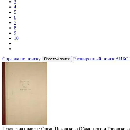
3
4
5
6
7
8
9
10
Справка по поиску
Расширенный поиск
АИБС 
Псковская правда
: Орган Псковского Областного и Городского 